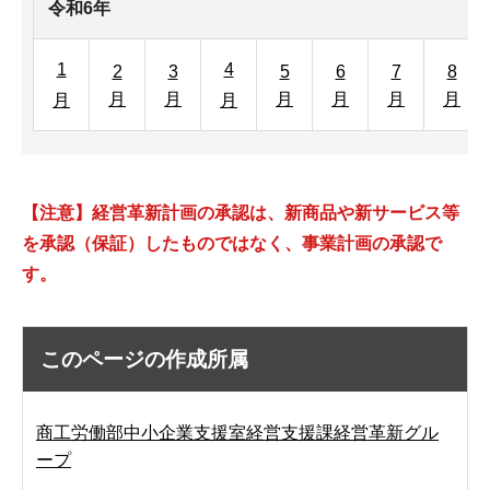
令和6年
1
4
2
3
5
6
7
8
月
月
月
月
月
月
月
月
【注意】経営革新計画の承認は、新商品や新サービス等
を承認（保証）したものではなく、事業計画の承認で
す。
このページの作成所属
商工労働部中小企業支援室経営支援課経営革新グル
ープ