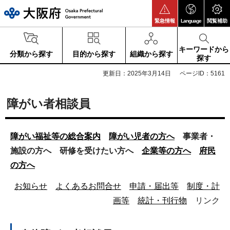
大阪府
緊急情報
Language
閲覧補助
キーワードから
分類から探す
目的から探す
組織から探す
探す
更新日：2025年3月14日
ページID：5161
障がい者相談員
障がい福祉等の総合案内
障がい児者の方へ
事業者・
施設の方へ
研修を受けたい方へ
企業
等
の方へ
府民
の方へ
お知らせ
よくあるお問合せ
申請・届出等
制度・計
画等
統計・刊行物
リンク