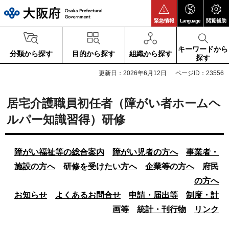
大阪府
緊急情報
Language
閲覧補助
キーワードから
分類から探す
目的から探す
組織から探す
探す
更新日：2026年6月12日
ページID：23556
居宅介護職員初任者（障がい者ホームヘ
ルパー知識習得）研修
障がい福祉等の総合案内
障がい児者の方へ
事業者・
施設の方へ
研修を受けたい方へ
企業
等
の方へ
府民
の方へ
お知らせ
よくあるお問合せ
申請・届出等
制度・計
画等
統計・刊行物
リンク