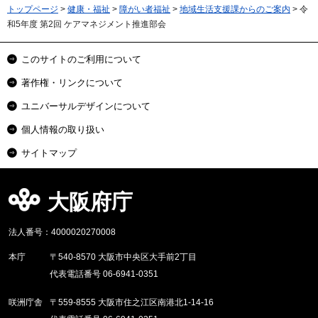
トップページ
>
健康・福祉
>
障がい者福祉
>
地域生活支援課からのご案内
> 令
和5年度 第2回 ケアマネジメント推進部会
このサイトのご利用について
著作権・リンクについて
ユニバーサルデザインについて
個人情報の取り扱い
サイトマップ
大阪府庁
法人番号：4000020270008
本庁
〒540-8570 大阪市中央区大手前2丁目
代表電話番号 06-6941-0351
咲洲庁舎
〒559-8555 大阪市住之江区南港北1-14-16