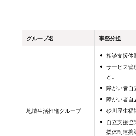
グループ名
事務分担
相談支援体
サービス管
と。
障がい者自
障がい者自
砂川厚生福
地域生活推進グループ
自立支援協
援体制連携