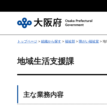
大
トップページ
>
組織から探す
>
福祉部
>
障がい福祉室
> 
地域生活支援課
主な業務内容