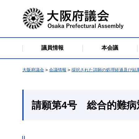
大阪府議会
議員情報
本会議
大阪府議会
>
会議情報
>
採択された請願の処理経過及び結
請願第4号 総合的難病