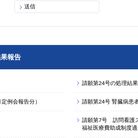
結果報告
請願第24号の処理結
月定例会報告分）
請願第24号 腎臓病
請願第7号 訪問看護
福祉医療費助成制度適