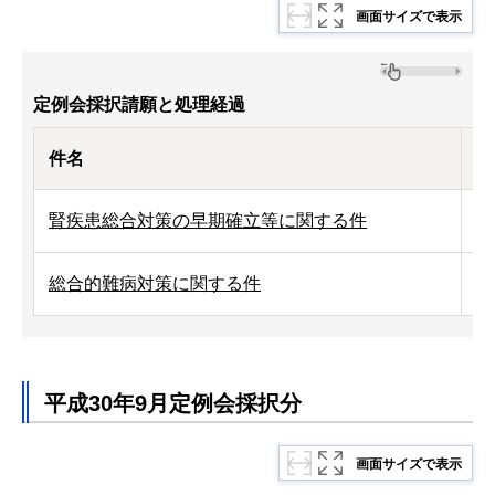
画面サイズで表示
定例会採択請願と処理経過
件名
処
腎疾患総合対策の早期確立等に関する件
令
総合的難病対策に関する件
令
平成30年9月定例会採択分
画面サイズで表示