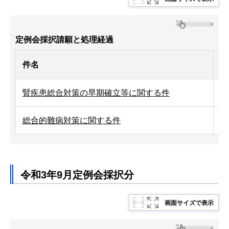
定例会採択請願と処理経過
件名
処
腎疾患総合対策の早期確立等に関する件
令
総合的難病対策に関する件
令
令和3年9月定例会採択分
画面サイズで表示