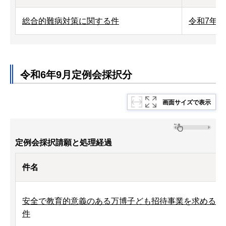
総合的難病対策に関する件
令和7年
令和6年9月定例会採択分
画面サイズで表示
定例会採択請願と処理経過
件名
安全で教育的意義のある万博子ども招待事業を求める
件