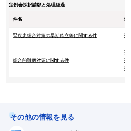
定例会採択請願と処理経過
件名
処
腎疾患総合対策の早期確立等に関する件
平
平
総合的難病対策に関する件
平
平
その他の情報を見る