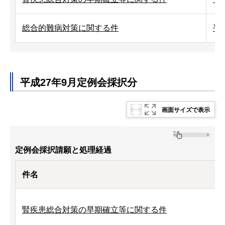
総合的難病対策に関する件
平
平成27年9月定例会採択分
画面サイズで表示
定例会採択請願と処理経過
件名
腎疾患総合対策の早期確立等に関する件