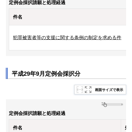
定例会採択請願と処理経過
件名
犯罪被害者等の支援に関する条例の制定を求める件
平成29年9月定例会採択分
画面サイズで表示
定例会採択請願と処理経過
件名
処