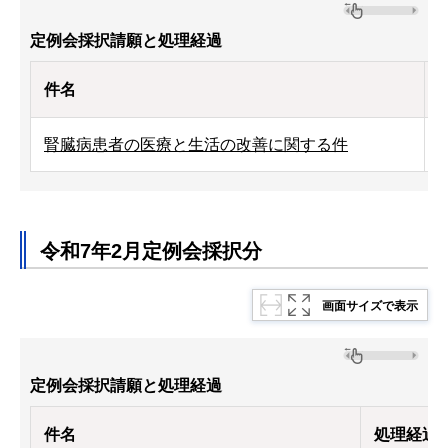
定例会採択請願と処理経過
件名
腎臓病患者の医療と生活の改善に関する件
令和7年2月定例会採択分
画面サイズで表示
定例会採択請願と処理経過
件名
処理経過