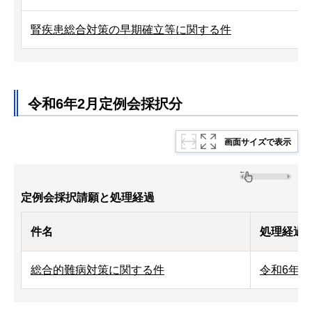
腎疾患総合対策の早期確立等に関する件
令和6年2月定例会採択分
画面サイズで表示
定例会採択請願と処理経過
件名
処理経過
総合的難病対策に関する件
令和6年9