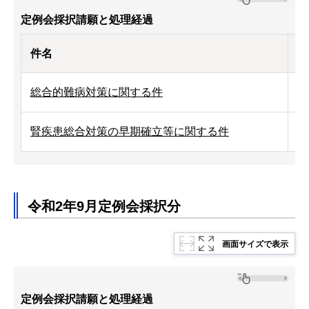
定例会採択請願と処理経過
件名
処
総合的難病対策に関する件
令
腎疾患総合対策の早期確立等に関する件
令
令和2年9月定例会採択分
画面サイズで表示
定例会採択請願と処理経過