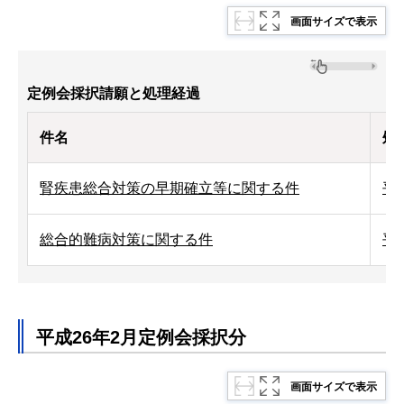
画面サイズで表示
定例会採択請願と処理経過
件名
処
腎疾患総合対策の早期確立等に関する件
平
総合的難病対策に関する件
平
平成26年2月定例会採択分
画面サイズで表示