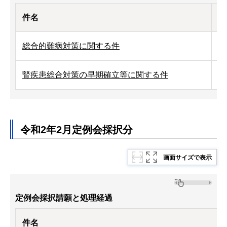
件名
処
総合的難病対策に関する件
令
腎疾患総合対策の早期確立等に関する件
令
令和2年2月定例会採択分
画面サイズで表示
定例会採択請願と処理経過
件名