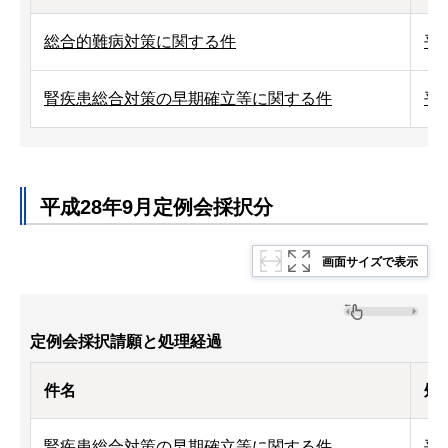
総合的難病対策に関する件
平
腎疾患総合対策の早期確立等に関する件
平
平成28年9月定例会採択分
画面サイズで表示
定例会採択請願と処理経過
件名
処
腎疾患総合対策の早期確立等に関する件
平