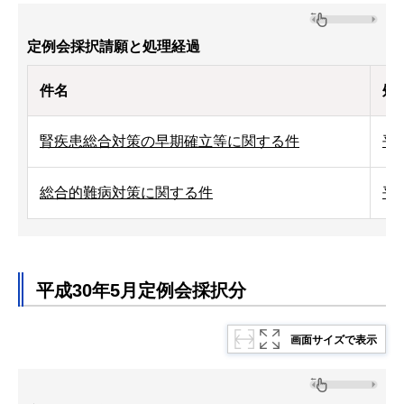
定例会採択請願と処理経過
件名
処
腎疾患総合対策の早期確立等に関する件
平
総合的難病対策に関する件
平
平成30年5月定例会採択分
画面サイズで表示