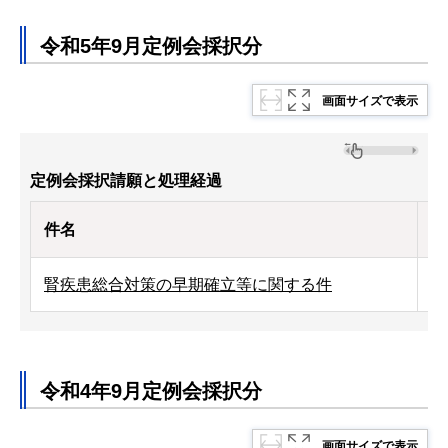
令和5年9月定例会採択分
画面サイズで表示
定例会採択請願と処理経過
件名
処
腎疾患総合対策の早期確立等に関する件
令
令和4年9月定例会採択分
画面サイズで表示