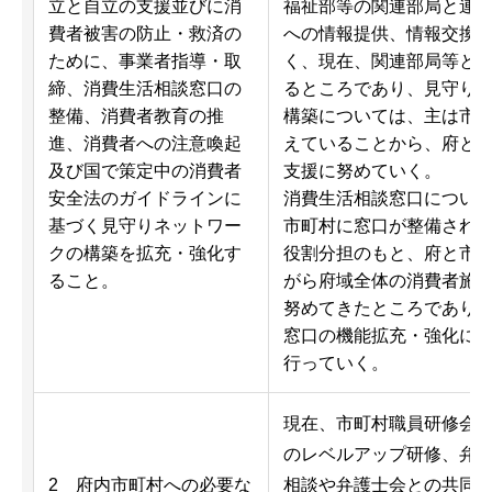
立と自立の支援並びに消
福祉部等の関連部局と連
費者被害の防止・救済の
への情報提供、情報交換
ために、事業者指導・取
く、現在、関連部局等と
締、消費生活相談窓口の
るところであり、見守り
整備、消費者教育の推
構築については、主は市
進、消費者への注意喚起
えていることから、府と
及び国で策定中の消費者
支援に努めていく。
安全法のガイドラインに
消費生活相談窓口につい
基づく見守りネットワー
市町村に窓口が整備され
クの構築を拡充・強化す
役割分担のもと、府と市
ること。
がら府域全体の消費者施
努めてきたところであり
窓口の機能拡充・強化に
行っていく。
現在、市町村職員研修会
のレベルアップ研修、弁
2 府内市町村への必要な
相談や弁護士会との共同