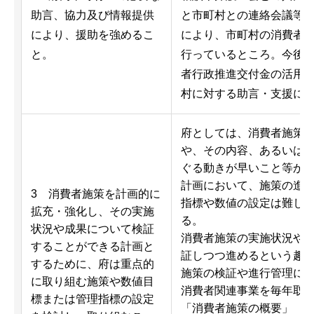
助言、協力及び情報提供
と市町村との連絡会議等
により、援助を強めるこ
により、市町村の消費者
と。
行っているところ。今後
者行政推進交付金の活用
村に対する助言・支援に
府としては、消費者施策
や、その内容、あるいは
ぐる動きが早いこと等か
計画において、施策の進
3 消費者施策を計画的に
指標や数値の設定は難し
拡充・強化し、その実施
る。
状況や成果について検証
消費者施策の実施状況や
することができる計画と
証しつつ進めるという趣
するために、府は重点的
施策の検証や進行管理に
に取り組む施策や数値目
消費者関連事業を毎年取
標または管理指標の設定
「消費者施策の概要」（