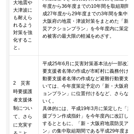
大地震や
年度から36年度までの10年間を取組期間
大津波に
成27年度から29年度までの3年間を集中
も耐えら
大阪府の地震・津波対策をまとめた「新・
れるよう
災アクションプラン」を今年度内に策定し
対策を強
め被害の最大限の軽減をめざす。
化するこ
と。
平成25年6月に災害対策基本法が一部改正
要支援者名簿の作成が市町村に義務付けら
動要支援者名簿の作成など避難行動要支援
2 災害
いては、今年度策定予定の「新・大阪府地
時要援護
ョンプラン」に位置付けるなど、さらなる
者支援体
いく。
制につい
具体的には、平成19年3月に策定した「災
援プラン作成指針」を今年度内に改訂し、
て、さら
するとともに、「新・大阪府地震防災アク
に充実す
ン」の集中取組期間である平成29年度ま
ること。