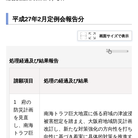
平成27年2月定例会報告分
画面サイズで表示
処理経過及び結果報告
請願項目
処理の経過及び結果
1 府の
防災計画
南海トラフ巨大地震に係る府域の津波浸水
を見直
被害想定を踏まえ、大阪府地域防災計画を平
し、南海
改訂し、新たな対策強化の方向性を打ち出
トラフ巨
向性に基づき着実に具体的対策を推進する