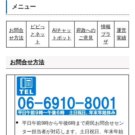
メニュー
ピピっ
情報
お問合
AIチャッ
府政への
運営
とネッ
プラ
せ方法
トボット
ご意見
実績
ト
ザ
お問合せ方法
平日午前9時から午後6時まで府民お問合せセン
ター担当者が対応します。土日祝日、年末年始