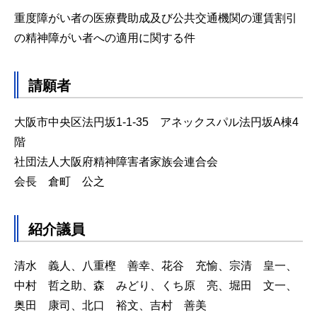
重度障がい者の医療費助成及び公共交通機関の運賃割引
の精神障がい者への適用に関する件
請願者
大阪市中央区法円坂1-1-35 アネックスパル法円坂A棟4
階
社団法人大阪府精神障害者家族会連合会
会長 倉町 公之
紹介議員
清水 義人、八重樫 善幸、花谷 充愉、宗清 皇一、
中村 哲之助、森 みどり、くち原 亮、堀田 文一、
奥田 康司、北口 裕文、吉村 善美