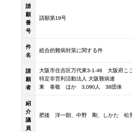
請
願
請願第19号
番
号
件
総合的難病対策に関する件
名
大阪市住吉区万代東3-1-46 大阪府
請
特定非営利活動法人 大阪難病連
願
東 泰敬 ほか 3,090人 38団体
者
紹
介
肥後 洋一朗、中野 剛、しかた 松
議
員