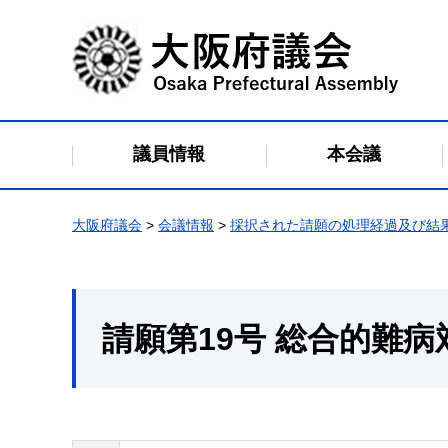
大阪府議会
議員情報
本会議
大阪府議会
>
会議情報
>
採択された請願の処理経過及び結
請願第19号 総合的難