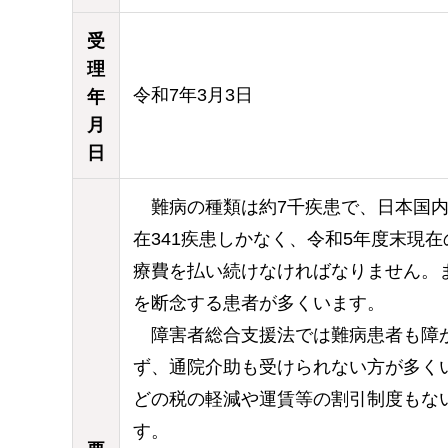
受
理
令和7年3月3日
年
月
日
難病の種類は約7千疾患で、日本国内
在341疾患しかなく、令和5年度末現在の
療費を払い続けなければなりません。ま
を断念する患者が多くいます。
障害者総合支援法では難病患者も障が
ず、通院介助も受けられない方が多く
どの税の軽減や運賃等の割引制度もな
す。