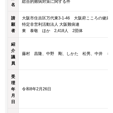
総合的難病対策に関する件
名
請
大阪市住吉区万代東3-1-46 大阪府こころの健康
願
特定非営利活動法人 大阪難病連
者
東 泰敬 ほか 2,418人 2団体
紹
介
藤村 昌隆、中野 剛、しかた 松男、中井 も
議
員
受
理
令和8年2月26日
年
月
日