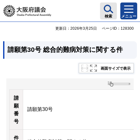
大阪府議会
検索
メニュー
更新日：2026年3月25日
ページID：128300
請願第30号 総合的難病対策に関する件
画面サイズで表示
請
願
請願第30号
番
号
件