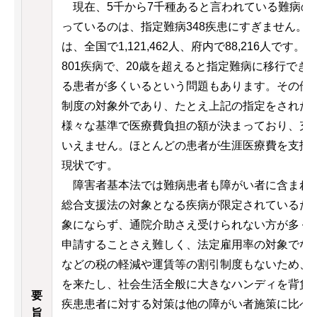
現在、5千から7千種あると言われている難病の
っているのは、指定難病348疾患にすぎません。
は、全国で1,121,462人、府内で88,216人で
801疾病で、20歳を超えると指定難病に移行で
る患者が多くいるという問題もあります。その他
制度の対象外であり、たとえ上記の指定をされた
様々な基準で医療費負担の額が決まっており、充
いえません。ほとんどの患者が生涯医療費を支払
現状です。
障害者基本法では難病患者も障がい者に含まれ
総合支援法の対象となる疾病が限定されているた
象にならず、通院介助さえ受けられない方が多く
申請することさえ難しく、法定雇用率の対象でな
などの税の軽減や運賃等の割引制度もないため、
を来たし、社会生活全般に大きなハンディを背負
要
疾患患者に対する対策は他の障がい者施策に比べ
旨