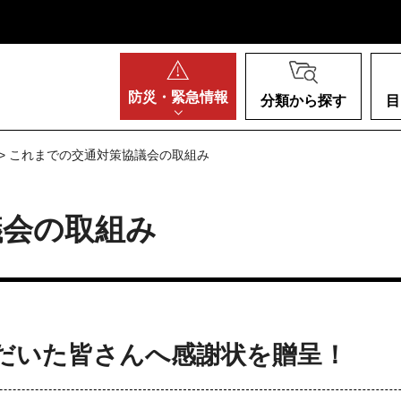
阪府
防災・
緊急情報
分類から探す
目
> これまでの交通対策協議会の取組み
議会の取組み
だいた皆さんへ感謝状を贈呈！