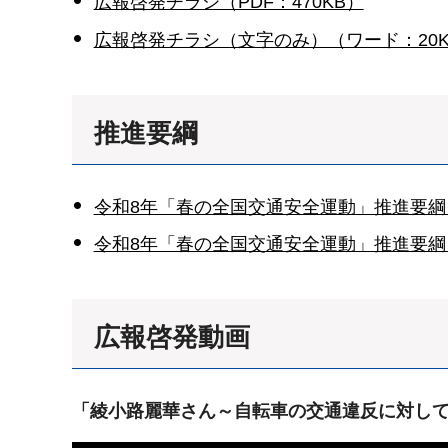
広報啓発チラシ（PDF：470KB）
広報啓発チラシ（文字のみ）（ワード：20K
推進要綱
令和8年「春の全国交通安全運動」推進要綱（P
令和8年「春の全国交通安全運動」推進要綱
広報啓発動画
「綾小路麗華さん～自転車の交通違反に対し