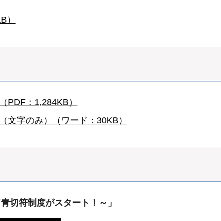
B）
DF：1,284KB）
（文字のみ）（ワード：30KB）
て青切符制度がスタート！～」