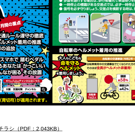
シ（PDF：2,043KB）