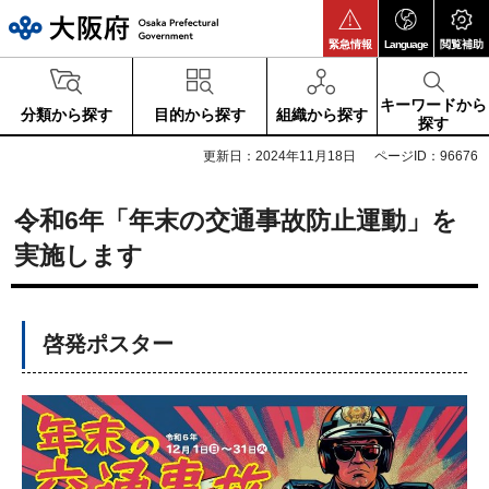
大阪府
緊急情報
Language
閲覧補助
キーワードから
分類から探す
目的から探す
組織から探す
探す
更新日：2024年11月18日
ページID：96676
令和6年「年末の交通事故防止運動」を
実施します
啓発ポスター