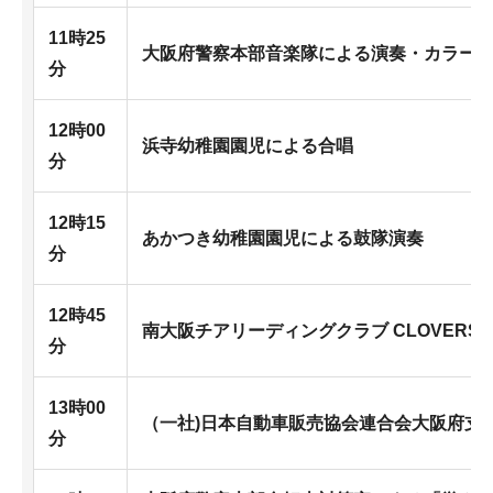
11時25
大阪府警察本部音楽隊による演奏・カラー
分
12時00
浜寺幼稚園園児による合唱
分
12時15
あかつき幼稚園園児による鼓隊演奏
分
12時45
南大阪チアリーディングクラブ CLOVERS
分
13時00
（一社)日本自動車販売協会連合会大阪府支
分