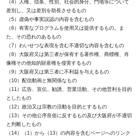
（4）人権、信条、性別、社会的身分、門地等について
差別し、又は差別を助長させるもの
（5）虚偽や事実誤認の内容を含むもの
（6）有害なプログラムを使用又は提供するもの。ま
た、その恐れのあるもの
（7）わいせつな表現を含む不適切な内容を含むもの
（8）大阪府又は第三者が保有する著作権、商標権、肖
像権その他知的財産権を侵害するもの
（9）大阪府又は第三者に不利益を与えるもの
（10）配信動画と無関係なもの
（11）広告、宣伝、勧誘、営業活動、その他営利を目的
としたもの
（12）政治又は宗教の活動を目的とするもの
（13）その他公序良俗に反するもの及び大阪府が不適切
と判断したもの
（14）（1）から（13）の内容を含むページへのリンク