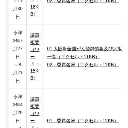
～11
02＿委員名簿（エクセル：11KB）
16K
月30
B）
日
令和
議事
2年7
概要
月27
01 大阪府全国がん登録情報及び大阪
（ワ
日
ー
一覧（エクセル：11KB）
ド：
～8
02＿委員名簿（エクセル：12KB）
15K
月21
B）
日
令和
議事
2年4
概要
月20
（ワ
日
ー
01 委員名簿（エクセル：12KB）
ド：