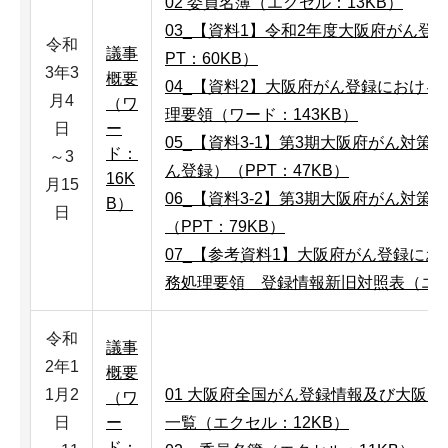
02 委員名簿（エクセル：13KB）
03_【資料1】令和2年度大阪府がん登
令和
議事
PT：60KB）
3年3
概要
04_【資料2】大阪府がん登録におけ
月4
（ワ
理要領（ワード：143KB）
日
ー
05_【資料3-1】第3期大阪府がん対策推
ド：
～3
ん登録）（PPT：47KB）
16K
月15
06_【資料3-2】第3期大阪府がん対
B）
日
（PPT：79KB）
07_【参考資料1】大阪府がん登録に
務処理要領 登録情報新旧対照表（エク
令和
議事
2年1
概要
1月2
01 大阪府全国がん登録情報及び大阪
（ワ
日
ー
一覧（エクセル：12KB）
ド：