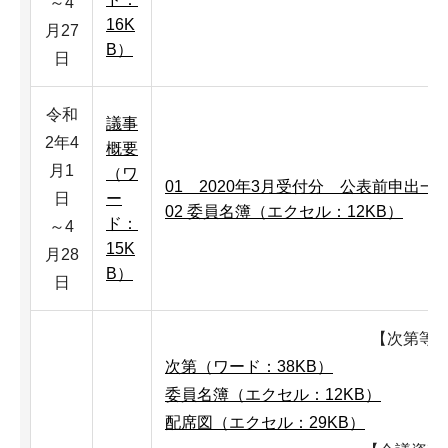
～4
16K
月27
B）
日
令和
議事
2年4
概要
月1
（ワ
01 2020年3月受付分 公表前申出一
日
ー
02 委員名簿（エクセル：12KB）
ド：
～4
15K
月28
B）
日
【次第等
次第（ワード：38KB）
委員名簿（エクセル：12KB）
配席図（エクセル：29KB）