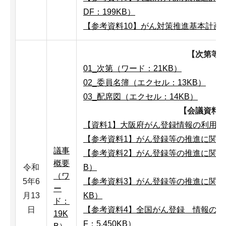
DF：199KB）
【参考資料10】がん対策推進基本計画（第
【次第等
01_次第（ワード：21KB）
02_委員名簿（エクセル：13KB）
03_配席図（エクセル：14KB）
【会議資料
【資料1】大阪府がん登録情報の利用申出
【参考資料1】がん登録等の推進に関する
議事
【参考資料2】がん登録等の推進に関する
概要
令和
B）
（ワ
5年6
【参考資料3】がん登録等の推進に関する
ー
月13
KB）
ド：
日
【参考資料4】全国がん登録 情報の提
19K
F：5,450KB）