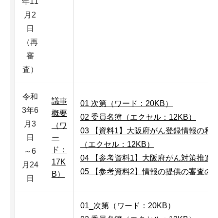
年11
月2
日
（再
審
査）
令和
議事
01 次第（ワード：20KB）
3年6
概要
02 委員名簿（エクセル：12KB）
月3
（ワ
03 【資料1】大阪府がん登録情報の
日
ー
（エクセル：12KB）
ド：
～6
04 【参考資料1】大阪府がん対策推進
17K
月24
05 【参考資料2】情報の提供の審査の方
B）
日
01_次第（ワード：20KB）