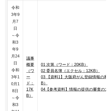
令和
3年9
月7
日
～令
和3
年9
月24
議事
日
概要
01 次第（ワード：20KB）
令和
（ワ
02 委員名簿（エクセル：12KB）
3年1
ー
03 【資料1】大阪府がん登録情報の利
ド：
B）
0月1
17K
04【参考資料】情報の提供の審査の方向性
8日
B）
～令
和3