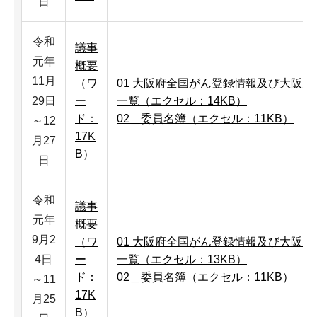
日
令和
議事
元年
概要
11月
（ワ
01 大阪府全国がん登録情報及び大阪
29日
ー
一覧（エクセル：14KB）
ド：
02＿委員名簿（エクセル：11KB）
～12
17K
月27
B）
日
令和
議事
元年
概要
9月2
（ワ
01 大阪府全国がん登録情報及び大阪
4日
ー
一覧（エクセル：13KB）
ド：
02＿委員名簿（エクセル：11KB）
～11
17K
月25
B）