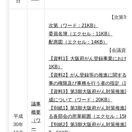
日
【次第等
次第（ワード：21KB）
委員名簿（エクセル：11KB）
配席図（エクセル：14KB）
【会議資料
【資料1】大阪府がん登録事業における情
1KB）
【資料2】がん登録等の推進に関する法
事の権限及び事務を行う者の指定（諮問
【資料3】第3期大阪府がん対策推進計
成について（ワード：20KB）
議事
【別紙1】第3期大阪府がん対策推進計
概要
平成
る各部会の所掌範囲（エクセル：15KB
（ワ
30年
【別紙2】第3期大阪府がん対策推進計
ー