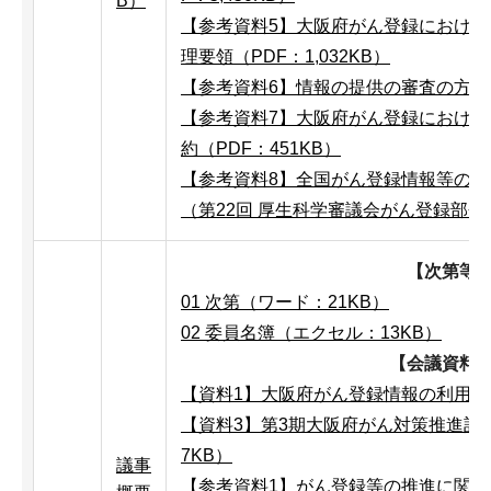
B）
【参考資料5】大阪府がん登録におけ
理要領（PDF：1,032KB）
【参考資料6】情報の提供の審査の方向性
【参考資料7】大阪府がん登録におけ
約（PDF：451KB）
【参考資料8】全国がん登録情報等の
（第22回 厚生科学審議会がん登録部会資料
【次第等
01 次第（ワード：21KB）
02 委員名簿（エクセル：13KB）
【会議資料
【資料1】大阪府がん登録情報の利用申出
【資料3】第3期大阪府がん対策推進計画
7KB）
議事
【参考資料1】がん登録等の推進に関する