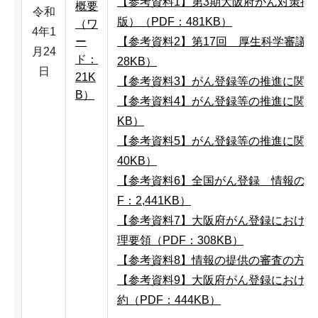
【参考資料1】第3期大阪府がん対策推
概要
令和
版）（PDF：481KB）
（ワ
4年1
ー
【参考資料2】第17回 厚生科学審議会
月24
ド：
28KB）
日
21K
【参考資料3】がん登録等の推進に関する
B）
【参考資料4】がん登録等の推進に関する
KB）
【参考資料5】がん登録等の推進に関す
40KB）
【参考資料6】全国がん登録 情報の提
F：2,441KB）
【参考資料7】大阪府がん登録におけ
理要領（PDF：308KB）
【参考資料8】情報の提供の審査の方向性
【参考資料9】大阪府がん登録におけ
約（PDF：444KB）