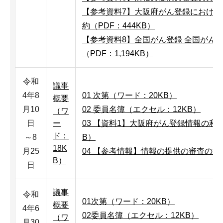
【参考資料7】大阪府がん登録におけ
約（PDF：444KB）
【参考資料8】全国がん登録 全国がん
（PDF：1,194KB）
令和
議事
4年8
01 次第（ワード：20KB）
概要
月10
02 委員名簿（エクセル：12KB）
（ワ
日
ー
03 【資料1】大阪府がん登録情報の利
ド：
～8
B）
18K
月25
04 【参考情報】情報の提供の審査の方向
B）
日
議事
令和
01次第（ワード：20KB）
概要
4年6
02委員名簿（エクセル：12KB）
（ワ
月30