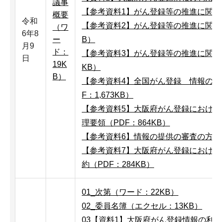
議事
【参考資料1】がん登録等の推進に関する
概要
令和
【参考資料2】がん登録等の推進に関する
（ワ
6年8
ー
B）
月9
ド：
【参考資料3】がん登録等の推進に関する
日
19K
KB）
B）
【参考資料4】全国がん登録 情報の提
F：1,673KB）
【参考資料5】大阪府がん登録におけ
理要領（PDF：864KB）
【参考資料6】情報の提供の審査の方向性
【参考資料7】大阪府がん登録におけ
約（PDF：284KB）
01_次第（ワード：22KB）
02_委員名簿（エクセル：13KB）
03【資料1】大阪府がん登録情報の利用申