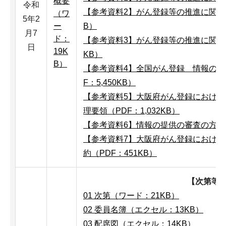
概要
令和
【参考資料2】がん登録等の推進に関する
（ワ
5年2
ー
B）
月7
ド：
【参考資料3】がん登録等の推進に関する
日
19K
KB）
B）
【参考資料4】全国がん登録 情報の提
F：5,450KB）
【参考資料5】大阪府がん登録におけ
理要領（PDF：1,032KB）
【参考資料6】情報の提供の審査の方向性
【参考資料7】大阪府がん登録におけ
約（PDF：451KB）
【次第等
01 次第（ワード：21KB）
02 委員名簿（エクセル：13KB）
03 配席図（エクセル：14KB）