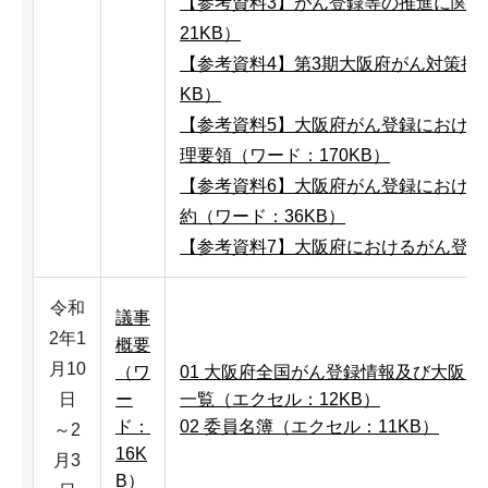
【参考資料3】がん登録等の推進に関
21KB）
【参考資料4】第3期大阪府がん対策推
KB）
【参考資料5】大阪府がん登録におけ
理要領（ワード：170KB）
【参考資料6】大阪府がん登録におけ
約（ワード：36KB）
【参考資料7】大阪府におけるがん登録第8
令和
議事
2年1
概要
月10
（ワ
01 大阪府全国がん登録情報及び大阪
日
ー
一覧（エクセル：12KB）
ド：
02 委員名簿（エクセル：11KB）
～2
16K
月3
B）