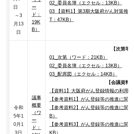
02_委員名簿（エクセル：13KB）
日
ー
03 【資料1】第3期大阪府がん対策推進
ド：
～3
T：47KB）
19K
月13
B）
日
【次第等
01_次第（ワード：21KB）
02_委員名簿（エクセル：13KB）
03_配席図（エクセル：14KB）
【会議資料
【資料1】大阪府がん登録情報の利用申出
議事
【参考資料1】がん登録等の推進に関する
概要
令和
【参考資料2】がん登録等の推進に関する
（ワ
5年1
B）
ー
0月1
【参考資料3】がん登録等の推進に関する
ド：
3日
KB）