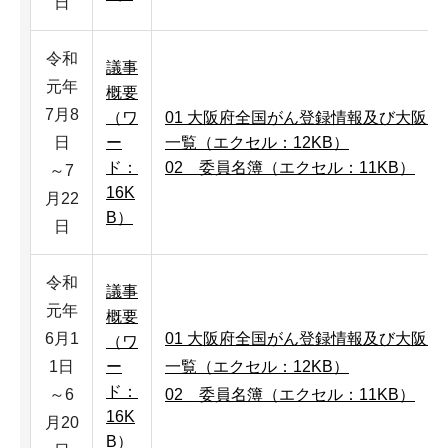
日
令和
議事
元年
概要
7月8
（ワ
01 大阪府全国がん登録情報及び大阪
日
ー
一覧（エクセル：12KB）
ド：
02＿委員名簿（エクセル：11KB）
～7
16K
月22
B）
日
令和
議事
元年
概要
6月1
01 大阪府全国がん登録情報及び大阪
（ワ
1日
ー
一覧（エクセル：12KB）
ド：
～6
02＿委員名簿（エクセル：11KB）
16K
月20
B）