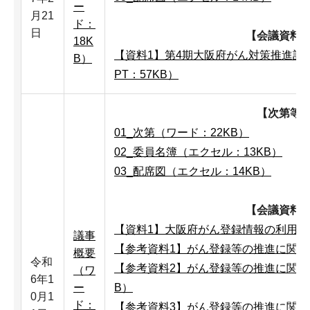
ー
月21
ド：
日
【会議資料
18K
【資料1】第4期大阪府がん対策推進計画
B）
PT：57KB）
【次第等
01_次第（ワード：22KB）
02_委員名簿（エクセル：13KB）
03_配席図（エクセル：14KB）
【会議資料
【資料1】大阪府がん登録情報の利用申出
議事
【参考資料1】がん登録等の推進に関する
概要
令和
【参考資料2】がん登録等の推進に関する
（ワ
6年1
ー
B）
0月1
ド：
【参考資料3】がん登録等の推進に関する