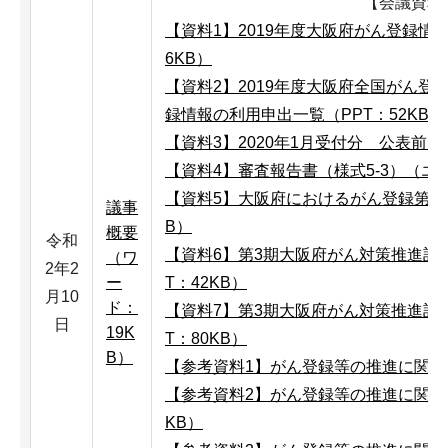
【会議資料
【資料1】2019年度大阪府がん登録情
6KB）
【資料2】2019年度大阪府全国がん
録情報の利用申出一覧（PPT：52KB）
【資料3】2020年1月受付分 公表前申
【資料4】審査報告書（様式5-3）（エク
【資料5】大阪府におけるがん登録第84報
議事
B）
概要
令和
【資料6】第3期大阪府がん対策推進計画
（ワ
2年2
ー
T：42KB）
月10
ド：
【資料7】第3期大阪府がん対策推進計
日
19K
T：80KB）
B）
【参考資料1】がん登録等の推進に関す
【参考資料2】がん登録等の推進に関す
KB）