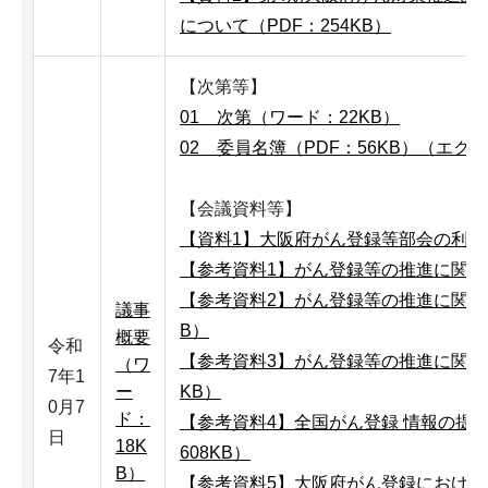
について（PDF：254KB）
【次第等】
01 次第（ワード：22KB）
02 委員名簿（PDF：56KB）
（エクセ
【会議資料等】
【資料1】大阪府がん登録等部会の利用申
【参考資料1】がん登録等の推進に関す
【参考資料2】がん登録等の推進に関す
議事
B）
概要
令和
【参考資料3】がん登録等の推進に関す
（ワ
7年1
ー
KB）
0月7
ド：
【参考資料4】全国がん登録 情報の提供マ
日
18K
608KB）
B）
【参考資料5】大阪府がん登録におけ