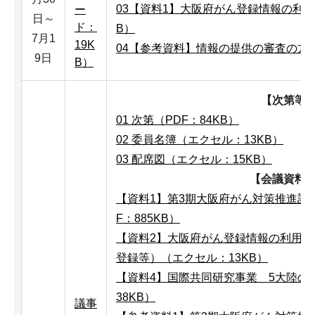
03【資料1】大阪府がん登録情報の利用
ー
日～
ド：
B）
7月1
19K
04【参考資料】情報の提供の審査の方向性
9日
B）
【次第等
01 次第（PDF：84KB）
02 委員名簿（エクセル：13KB）
03 配席図（エクセル：15KB）
【会議資料
【資料1】第3期大阪府がん対策推進計
F：885KB）
【資料2】大阪府がん登録情報の利用申
登録等）（エクセル：13KB）
【資料4】国際共同研究事業 5大陸のが
38KB）
議事