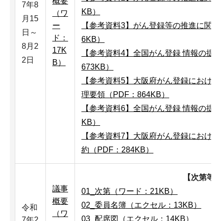
概要
7年8
KB）
（ワ
月15
ー
【参考資料3】がん登録等の推進に関す
日～
ド：
6KB）
8月2
17K
【参考資料4】全国がん登録 情報の提供マ
2日
B）
673KB）
【参考資料5】大阪府がん登録におけ
理要領（PDF：864KB）
【参考資料6】全国がん登録 情報の提供
KB）
【参考資料7】大阪府がん登録におけ
約（PDF：284KB）
【次第等
議事
01_次第（ワード：21KB）
概要
02_委員名簿（エクセル：13KB）
令和
（ワ
03_配席図（エクセル：14KB）
7年2