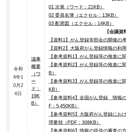
01 次第（ワード：21KB）
02 委員名簿（エクセル：13KB）
03 配席図（エクセル：14KB）
【会議資料
【資料1】がん登録等部会の開催の考え方
【資料2】大阪府がん登録情報の利用申出
【参考資料1】がん登録等の推進に関する
議事
【参考資料2】がん登録等の推進に関する
概要
令和
B）
（ワ
4年1
ー
【参考資料3】がん登録等の推進に関する
0月2
ド：
KB）
4日
19K
【参考資料4】全国がん登録 情報の提
B）
F：5,450KB）
【参考資料5】大阪府がん登録におけ
理要領（PDF：308KB）
【参考資料6】情報の提供の審査の方向性