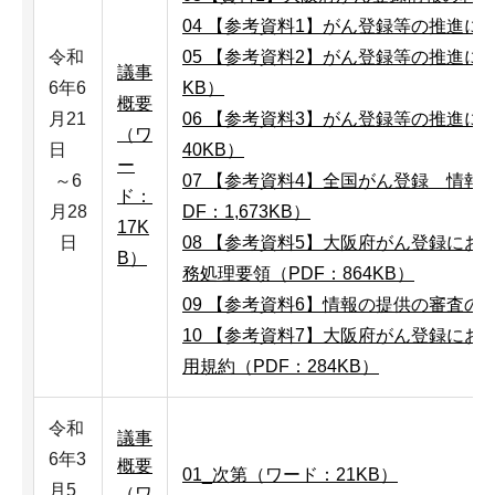
04 【参考資料1】がん登録等の推進に関
令和
05 【参考資料2】がん登録等の推進に関
議事
6年6
KB）
概要
月21
06 【参考資料3】がん登録等の推進に
（ワ
日
40KB）
ー
～6
07 【参考資料4】全国がん登録 情報
ド：
月28
DF：1,673KB）
17K
日
08 【参考資料5】大阪府がん登録に
B）
務処理要領（PDF：864KB）
09 【参考資料6】情報の提供の審査の方
10 【参考資料7】大阪府がん登録に
用規約（PDF：284KB）
令和
議事
6年3
概要
01_次第（ワード：21KB）
月5
（ワ