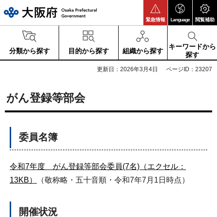
大阪府
緊急情報
Language
閲覧補助
キーワードから
分類から探す
目的から探す
組織から探す
探す
更新日：2026年3月4日
ページID：23207
がん登録等部会
委員名簿
令和7年度 がん登録等部会委員(7名)（エクセル：
13KB）
（敬称略・五十音順・令和7年7月1日時点）
開催状況