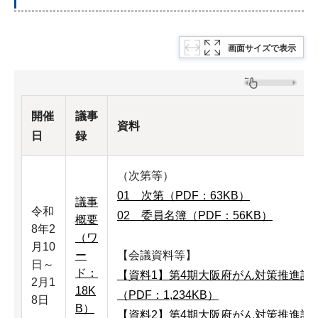
画面サイズで表示
開催
議事
資料
日
録
（次第等）
01 次第（PDF：63KB）
議事
令和
02 委員名簿（PDF：56KB）
概要
8年2
（ワ
月10
ー
【会議資料等】
日～
ド：
【資料1】第4期大阪府がん対策推進計
2月1
18K
（PDF：1,234KB）
8日
B）
【資料2】第4期大阪府がん対策推進計