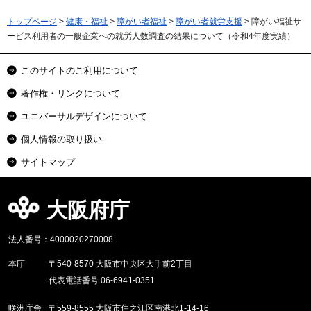
トップページ
>
健康・福祉
>
障がい者福祉
>
障がい者就労支援
> 障がい福祉サ
ービス利用者の一般企業への就労人数調査の結果について（令和4年度実績）
このサイトのご利用について
著作権・リンクについて
ユニバーサルデザインについて
個人情報の取り扱い
サイトマップ
大阪府庁
法人番号：4000020270008
本庁
〒540-8570 大阪市中央区大手前2丁目
代表電話番号 06-6941-0351
咲洲庁舎
〒559-8555 大阪市住之江区南港北1-14-16