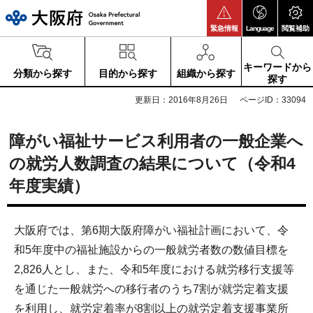
大阪府
緊急情報
Language
閲覧補助
キーワードから
分類から探す
目的から探す
組織から探す
探す
更新日：2016年8月26日
ページID：33094
障がい福祉サービス利用者の一般企業へ
の就労人数調査の結果について（令和4
年度実績）
大阪府では、第6期大阪府障がい福祉計画において、令
和5年度中の福祉施設からの一般就労者数の数値目標を
2,826人とし、また、令和5年度における就労移行支援等
を通じた一般就労への移行者のうち7割が就労定着支援
を利用し、就労定着率が8割以上の就労定着支援事業所