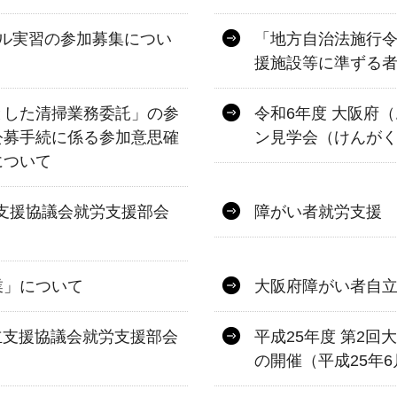
ル実習の参加募集につい
「地方自治法施行令
援施設等に準ずる
とした清掃業務委託」の参
令和6年度 大阪府
公募手続に係る参加意思確
ン見学会（けんが
について
立支援協議会就労支援部会
障がい者就労支援
業」について
大阪府障がい者自
立支援協議会就労支援部会
平成25年度 第2
の開催（平成25年6