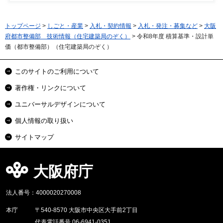
トップページ
>
しごと・産業
>
入札・契約情報
>
入札・発注・募集など
>
大阪
府都市整備部 技術情報（住宅建築局のぞく）
> 令和8年度 積算基準・設計単
価（都市整備部）（住宅建築局のぞく）
このサイトのご利用について
著作権・リンクについて
ユニバーサルデザインについて
個人情報の取り扱い
サイトマップ
大阪府庁
法人番号：4000020270008
本庁
〒540-8570 大阪市中央区大手前2丁目
代表電話番号 06-6941-0351