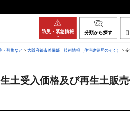
阪府
防災・
緊急情報
分類から探す
目
注・募集など
>
大阪府都市整備部 技術情報（住宅建築局のぞく）
> 
設発生土受入価格及び再生土販