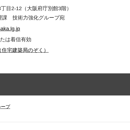
3丁目2-12（大阪府庁別館3階）
理課 技術力強化グループ宛
aka.lg.jp
または着信有効
（住宅建築局のぞく）
ループ