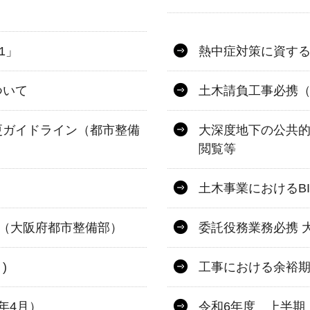
1」
熱中症対策に資す
ついて
土木請負工事必携
更ガイドライン（都市整備
大深度地下の公共
閲覧等
土木事業におけるBI
進（大阪府都市整備部）
委託役務業務必携 
)
工事における余裕
年4月）
令和6年度 上半期