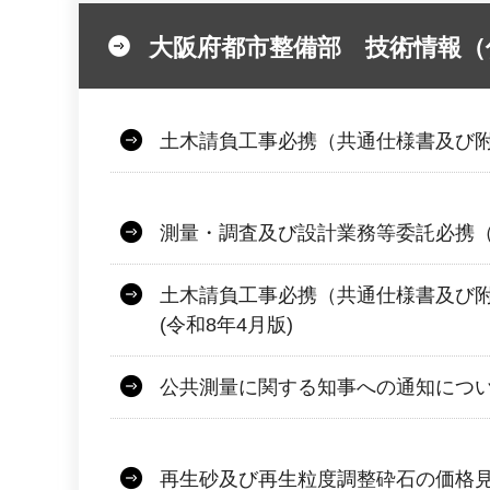
大阪府都市整備部 技術情報（
土木請負工事必携（共通仕様書及び
測量・調査及び設計業務等委託必携（
土木請負工事必携（共通仕様書及び
(令和8年4月版)
公共測量に関する知事への通知につ
再生砂及び再生粒度調整砕石の価格