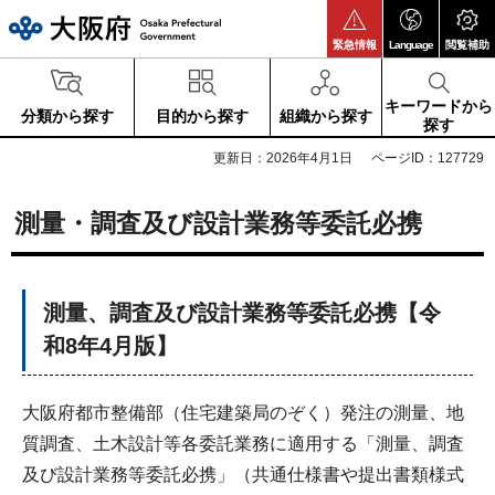
大阪府
緊急情報
Language
閲覧補助
キーワードから
分類から探す
目的から探す
組織から探す
探す
更新日：2026年4月1日
ページID：127729
測量・調査及び設計業務等委託必携
測量、調査及び設計業務等委託必携【令
和8年4月版】
大阪府都市整備部（住宅建築局のぞく）発注の測量、地
質調査、土木設計等各委託業務に適用する「測量、調査
及び設計業務等委託必携」（共通仕様書や提出書類様式