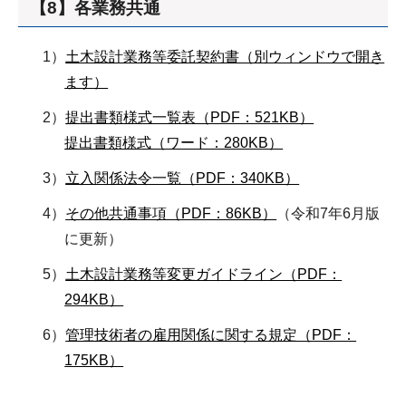
【8】各業務共通
1）
土木設計業務等委託契約書（別ウィンドウで開き
ます）
2）
提出書類様式一覧表（PDF：521KB）
提出書類様式（ワード：280KB）
3）
立入関係法令一覧（PDF：340KB）
4）
その他共通事項（PDF：86KB）
（令和7年6月版
に更新）
5）
土木設計業務等変更ガイドライン（PDF：
294KB）
6）
管理技術者の雇用関係に関する規定（PDF：
175KB）