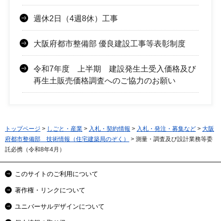
週休2日（4週8休）工事
大阪府都市整備部 優良建設工事等表彰制度
令和7年度 上半期 建設発生土受入価格及び
再生土販売価格調査へのご協力のお願い
トップページ
>
しごと・産業
>
入札・契約情報
>
入札・発注・募集など
>
大阪
府都市整備部 技術情報（住宅建築局のぞく）
> 測量・調査及び設計業務等委
託必携（令和8年4月）
このサイトのご利用について
著作権・リンクについて
ユニバーサルデザインについて