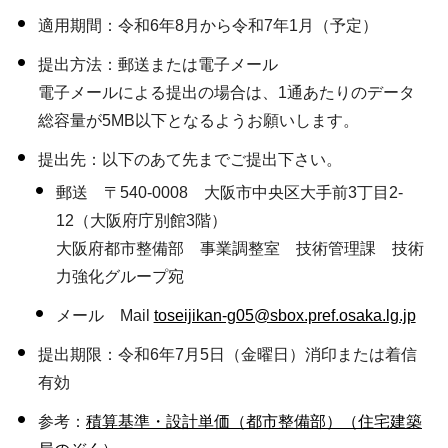
適用期間：令和6年8月から令和7年1月（予定）
提出方法：郵送または電子メール
電子メールによる提出の場合は、1通あたりのデータ
総容量が5MB以下となるようお願いします。
提出先：以下のあて先までご提出下さい。
郵送 〒540-0008 大阪市中央区大手前3丁目2-
12（大阪府庁別館3階）
大阪府都市整備部 事業調整室 技術管理課 技術
力強化グループ宛
メール Mail
toseijikan-g05@sbox.pref.osaka.lg.jp
提出期限：令和6年7月5日（金曜日）消印または着信
有効
参考：
積算基準・設計単価（都市整備部）（住宅建築