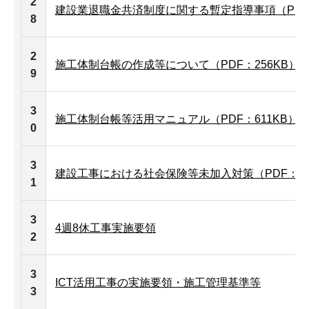
2
建設業退職金共済制度に関する暫定指導事項（PDF：1
8
2
施工体制台帳の作成等について（PDF：256KB）
9
3
施工体制台帳等活用マニュアル（PDF：611KB）
0
3
建設工事における社会保険等未加入対策（PDF：2,3
1
3
4週8休工事実施要領
2
3
ICT活用工事の実施要領・施工管理基準等
3