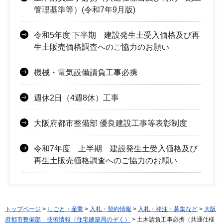
管理基準等）(令和7年9月版)
令和5年度 下半期 建設発生土受入価格及び再
生土販売価格調査へのご協力のお願い
機械・電気設備請負工事必携
週休2日（4週8休）工事
大阪府都市整備部 優良建設工事等表彰制度
令和7年度 上半期 建設発生土受入価格及び
再生土販売価格調査へのご協力のお願い
トップページ
>
しごと・産業
>
入札・契約情報
>
入札・発注・募集など
>
大阪
府都市整備部 技術情報（住宅建築局のぞく）
> 土木請負工事必携（共通仕様