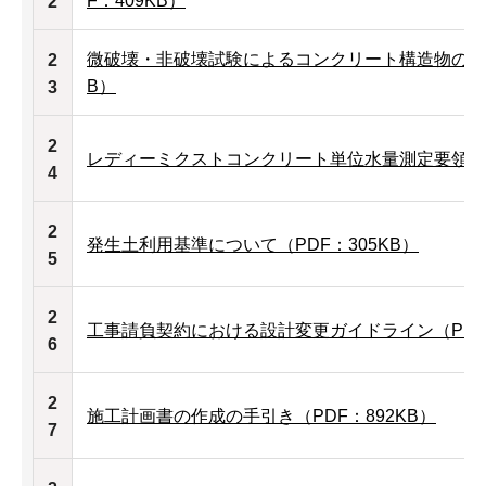
F：409KB）
2
微破壊・非破壊試験によるコンクリート構造物の強度
2
B）
3
2
レディーミクストコンクリート単位水量測定要領（案
4
2
発生土利用基準について（PDF：305KB）
5
2
工事請負契約における設計変更ガイドライン（PDF：1
6
2
施工計画書の作成の手引き（PDF：892KB）
7