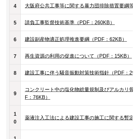
大阪府公共工事等に関する暴力団排除措置要綱等（PD
4
請負工事監督技術基準（PDF：260KB）
5
建設副産物適正処理推進要綱（PDF：62KB）
6
再生資源の利用の促進について（PDF：15KB）
7
建設工事に伴う騒音振動対策技術指針（PDF：29K
8
コンクリート中の塩化物総量規制及びアルカリ骨材
9
F：76KB）
1
薬液注入工法による建設工事の施工に関する暫定指針
0
1