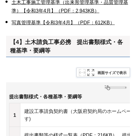
土木工事施工管理基準（出来形管理基準・品質管理基
準）【令和3年4月】（PDF：2,943KB）
写真管理基準【令和3年4月】（PDF：612KB）
【4】土木請負工事必携 提出書類様式・各
種基準・要綱等
画面サイズで表示
提出書類様式・各種基準・要綱等
建設工事請負契約書（大阪府契約局のホームページ
1
す)
提出書類等の様式一覧表（PDF：216KB）
提出書