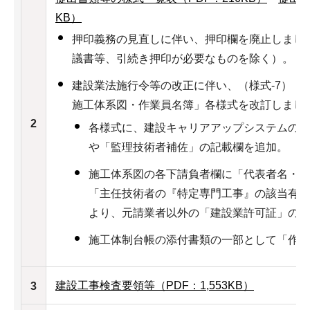
KB）
押印義務の見直しに伴い、押印欄を廃止しまし
議書等、引続き押印が必要なものを除く）。
建設業法施行令等の改正に伴い、（様式-7）「
施工体系図・作業員名簿」各様式を改訂しまし
2
各様式に、建設キャリアアップシステムの「
や「監理技術者補佐」の記載欄を追加。
施工体系図の各下請負者欄に「代表者名・許
「主任技術者の『特定専門工事』の該当有無
より、元請業者以外の「建設業許可証」の現
施工体制台帳の添付書類の一部として「作業
建設工事検査要領等（PDF：1,553KB）
3