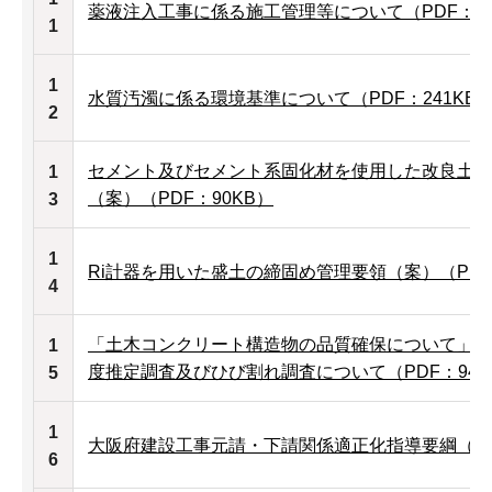
薬液注入工事に係る施工管理等について（PDF：18
1
1
水質汚濁に係る環境基準について（PDF：241KB
2
セメント及びセメント系固化材を使用した改良土の
1
（案）（PDF：90KB）
3
1
Ri計器を用いた盛土の締固め管理要領（案）（PDF：
4
「土木コンクリート構造物の品質確保について」に
1
度推定調査及びひび割れ調査について（PDF：94K
5
1
大阪府建設工事元請・下請関係適正化指導要綱（PDF
6