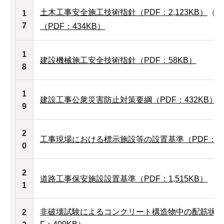
土木工事安全施工技術指針（PDF：2,123KB）
（R
1
7
（PDF：434KB）
1
建設機械施工安全技術指針（PDF：58KB）
8
1
建設工事公衆災害防止対策要綱（PDF：432KB）
9
2
工事現場における標示施設等の設置基準（PDF：73
0
2
道路工事保安施設設置基準（PDF：1,515KB）
1
非破壊試験によるコンクリート構造物中の配筋状態
2