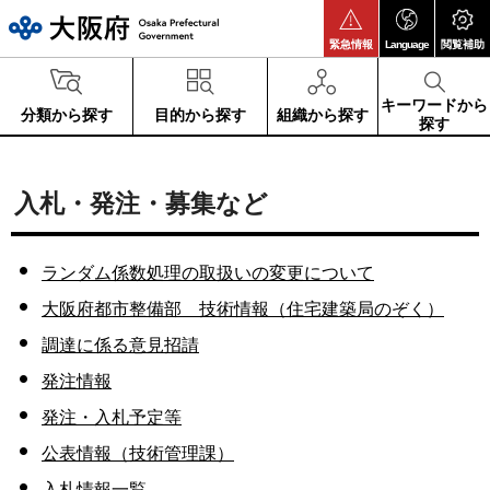
大阪府
緊急情報
Language
閲覧補助
キーワードから
分類から探す
目的から探す
組織から探す
探す
入札・発注・募集など
ランダム係数処理の取扱いの変更について
大阪府都市整備部 技術情報（住宅建築局のぞく）
調達に係る意見招請
発注情報
発注・入札予定等
公表情報（技術管理課）
入札情報一覧