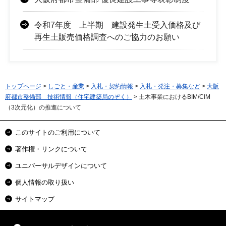
令和7年度 上半期 建設発生土受入価格及び
再生土販売価格調査へのご協力のお願い
トップページ
>
しごと・産業
>
入札・契約情報
>
入札・発注・募集など
>
大阪
府都市整備部 技術情報（住宅建築局のぞく）
> 土木事業におけるBIM/CIM
（3次元化）の推進について
このサイトのご利用について
著作権・リンクについて
ユニバーサルデザインについて
個人情報の取り扱い
サイトマップ