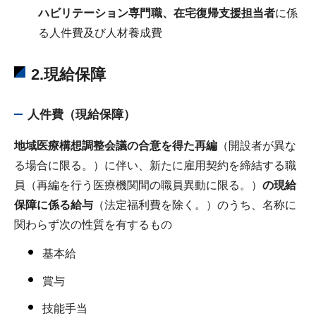
ハビリテーション専門職、在宅復帰支援担当者
に係
る人件費及び人材養成費
2.
現給保障
人件費（現給保障）
地域医療構想調整会議の合意を得た再編
（開設者が異な
る場合に限る。）に伴い、新たに雇用契約を締結する職
員（再編を行う医療機関間の職員異動に限る。）
の現給
保障に係る給与
（法定福利費を除く。）のうち、名称に
関わらず次の性質を有するもの
基本給
賞与
技能手当