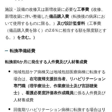
施設・設備の改修又は新増改築に必要な
工事費（
改修、
新増改築に伴い整備した
備品購入費
（転換後の病床にお
いて使用するものに限る。）
及び設計監督料
（工事費
（備品購入費を除く​​）の2.6％に相当する額を限度額とす
る。）
を含む。）
転換準備経費
転換前6か月に発生する人件費及び人材養成費
地域包括ケア病棟又は地域包括医療病棟に転換する
場合は、
在宅復帰支援担当者、リハビリテーション
専門職（理学療法士、作業療法士及び言語聴覚
士）、看護必要度評価表作成職員
に係る人件費及び
人材養成費
回復期リハビリテーション病棟に転換する場合は
リ