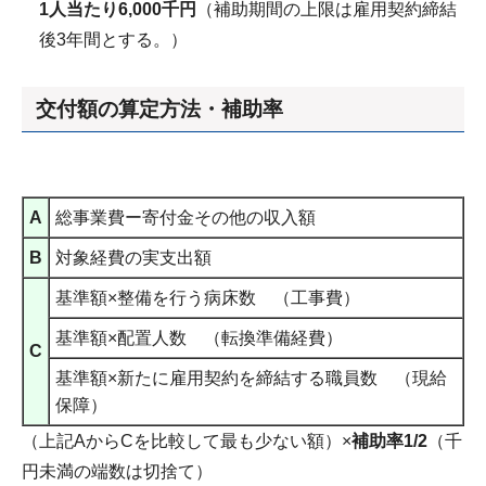
1人当たり6,000千円
（補助期間の上限は雇用契約締結
後3年間とする。）
交付額の算定方法・補助率
A
総事業費ー寄付金その他の収入額
B
対象経費の実支出額
基準額×整備を行う病床数 （工事費）
基準額×配置人数 （転換準備経費）
C
基準額×新たに雇用契約を締結する職員数 （現給
保障）
（上記AからCを比較して最も少ない額）×
補助率1/2
（千
円未満の端数は切捨て）