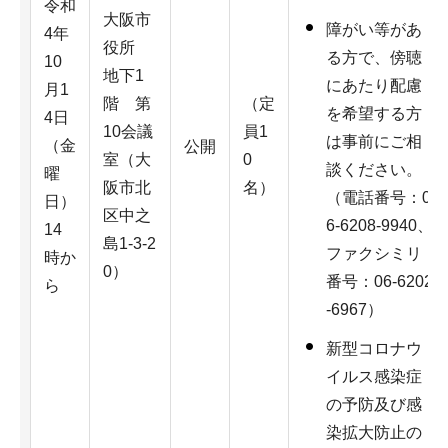
令和
大阪市
障がい等があ
4年
役所
る方で、傍聴
10
地下1
にあたり配慮
月1
階 第
（定
を希望する方
4日
10会議
員1
は事前にご相
（金
公開
室（大
0
談ください。
曜
阪市北
名）
（電話番号：0
日）
区中之
6-6208-9940、
14
島1-3-2
ファクシミリ
時か
0）
番号：06-6202
ら
-6967）
新型コロナウ
イルス感染症
の予防及び感
染拡大防止の