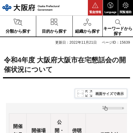
大阪府
緊急情報
Language
閲覧補助
キーワードから
分類から探す
目的から探す
組織から探す
探す
更新日：2022年11月21日
ページID：15639
令和4年度 大阪府大阪市在宅懇話会の開
催状況について
画面サイズで表示
公
開催
開催
場
開・
傍聴