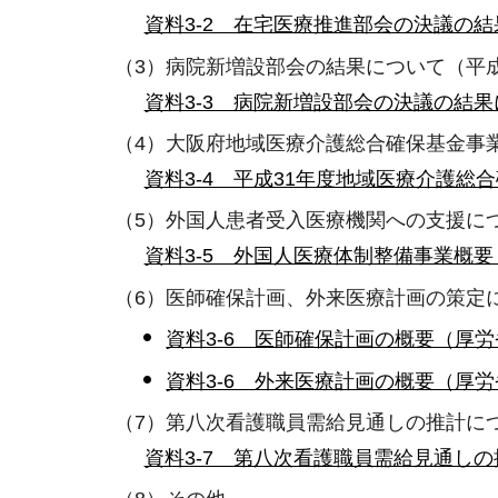
資料3-2 在宅医療推進部会の決議の結果
（3）病院新増設部会の結果について（平成
資料3-3 病院新増設部会の決議の結果に
（4）大阪府地域医療介護総合確保基金事
資料3-4 平成31年度地域医療介護総合
（5）外国人患者受入医療機関への支援に
資料3-5 外国人医療体制整備事業概要（
（6）医師確保計画、外来医療計画の策定
資料3-6 医師確保計画の概要（厚労
資料3-6 外来医療計画の概要（厚労
（7）第八次看護職員需給見通しの推計に
資料3-7 第八次看護職員需給見通しの推