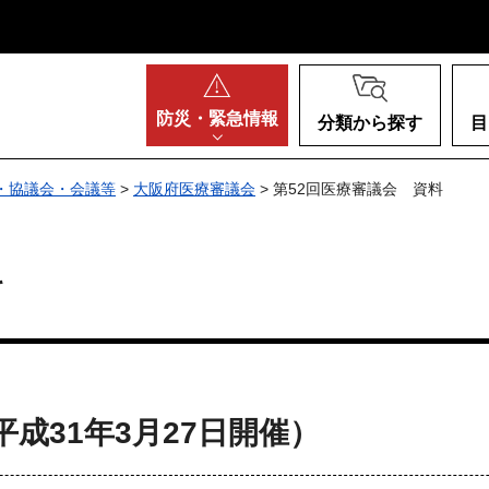
阪府
防災・
緊急情報
分類から探す
目
・協議会・会議等
>
大阪府医療審議会
> 第52回医療審議会 資料
料
成31年3月27日開催）