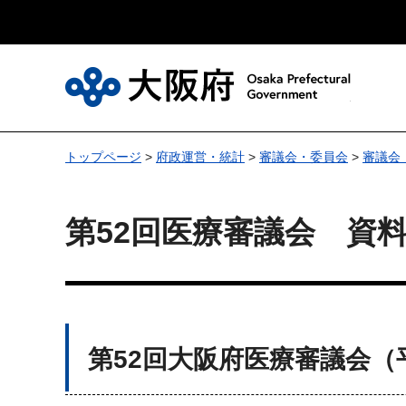
大
トップページ
>
府政運営・統計
>
審議会・委員会
>
審議会
第52回医療審議会 資
第52回大阪府医療審議会（平