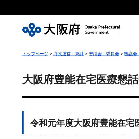
大
トップページ
>
府政運営・統計
>
審議会・委員会
>
審議会
大阪府豊能在宅医療懇話
令和元年度大阪府豊能在宅