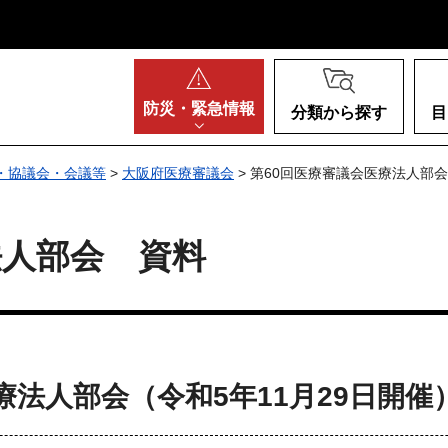
阪府
防災・
緊急情報
分類から探す
目
・協議会・会議等
>
大阪府医療審議会
> 第60回医療審議会医療法人部
法人部会 資料
療法人部会（令和5年11月29日開催