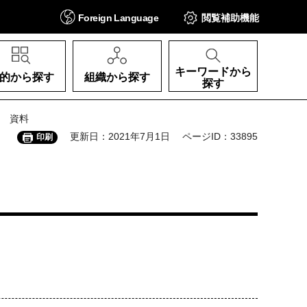
Foreign
Language
閲覧補助
機能
キーワードから
的から探す
組織から探す
探す
会 資料
更新日：2021年7月1日
ページID：33895
印刷
）