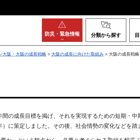
阪府
防災・
緊急情報
分類から探す
目
ン大阪・大阪の成長戦略
>
大阪の成長に向けた取組み
> 大阪の成長戦略
0年間の成長目標を掲げ、それを実現するための短期・中
10年）に策定しました。その後、社会情勢の変化などを