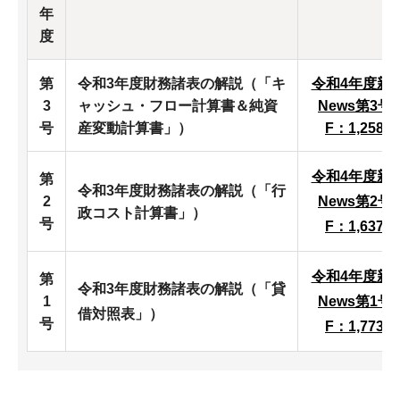
年
度
第
令和3年度財務諸表の解説（「キ
令和4年度新
3
ャッシュ・フロー計算書＆純資
News第3号
号
産変動計算書」）
F：1,258
令和4年度新
第
令和3年度財務諸表の解説（「行
2
News第2号
政コスト計算書」）
号
F：1,637
令和4年度新
第
令和3年度財務諸表の解説（「貸
1
News第1号
借対照表」）
号
F：1,773