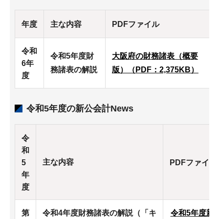
年度
主な内容
PDFファイル
令和
令和5年度財
大阪府の財務諸表（概要
6年
務諸表の解説
版）（PDF：2,375KB）
度
令和5年度の新公会計News
令
和
主な内容
5
PDFファイル
年
度
第
令和4年度財務諸表の解説（「キ
令和5年度新