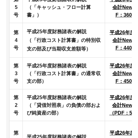
5
（「キャッシュ・フロー計算
会計News
号
書」）
F：360K
平成25年度財務諸表の解説
第
平成26年度
4
（「行政コスト計算書」の特別収
会計News
号
F：440K
支の部及び当期収支差額等）
第
平成25年度財務諸表の解説
平成26年度
3
（「行政コスト計算書」の通常収
会計News
号
支の部）
F：450K
第
平成25年度財務諸表の解説
平成26年度
2
（「貸借対照表」の負債の部およ
会計News
号
び純資産の部）
（PDF：50
第
平成26年度
平成25年度財務諸表の解説