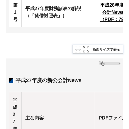
第
平成28年度
平成27年度財務諸表の解説
1
会計News第
（「貸借対照表」）
号
（PDF：794
画面サイズで表示
平成27年度の新公会計News
平
成
2
主な内容
PDFファイル
7
年