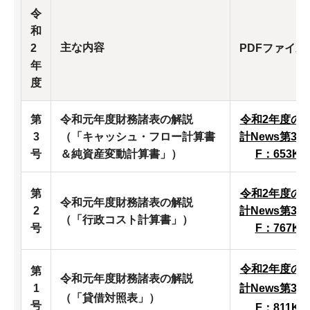
令
和
主な内容
2
PDFファイル
年
度
第
令和元年度財務諸表の解説
令和2年度の
3
（「キャッシュ・フロー計算書
計News第3号
号
＆純資産変動計算書」）
F：653K
第
令和2年度の
令和元年度財務諸表の解説
2
計News第3号
（「行政コスト計算書」）
号
F：767K
令和2年度の
第
令和元年度財務諸表の解説
1
計News第3号
（「貸借対照表」）
号
F：811K