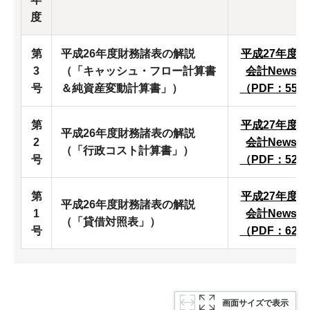
度
第
平成26年度財務諸表の解説
平成27年度
3
（「キャッシュ・フロー計算書
会計News第
号
＆純資産変動計算書」）
（PDF：558
第
平成27年度
平成26年度財務諸表の解説
2
会計News第
（「行政コスト計算書」）
号
（PDF：523
第
平成27年度
平成26年度財務諸表の解説
1
会計News第
（「貸借対照表」）
号
（PDF：622
画面サイズで表示