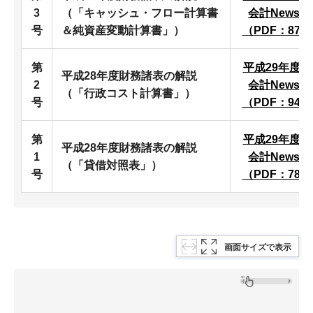
3
（「キャッシュ・フロー計算書
会計News第
号
＆純資産変動計算書」）
（PDF：878
第
平成29年度
平成28年度財務諸表の解説
2
会計News第
（「行政コスト計算書」）
号
（PDF：946
第
平成29年度
平成28年度財務諸表の解説
1
会計News第
（「貸借対照表」）
号
（PDF：781
画面サイズで表示