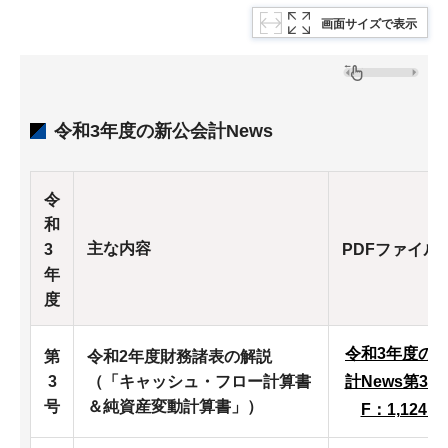
画面サイズで表示
令和3年度の新公会計News
令
和
主な内容
3
PDFファイル
年
度
令和3年度の
第
令和2年度財務諸表の解説
3
（「キャッシュ・フロー計算書
計News第3号
号
＆純資産変動計算書」）
F：1,124K