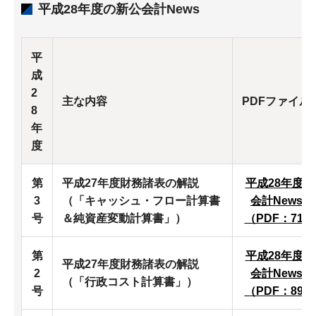
平成28年度の新公会計News
平
成
2
主な内容
PDFファイル
8
年
度
第
平成27年度財務諸表の解説
平成28年度
3
（「キャッシュ・フロー計算書
会計News第
号
＆純資産変動計算書」）
（PDF：716
第
平成28年度
平成27年度財務諸表の解説
2
会計News第
（「行政コスト計算書」）
号
（PDF：897