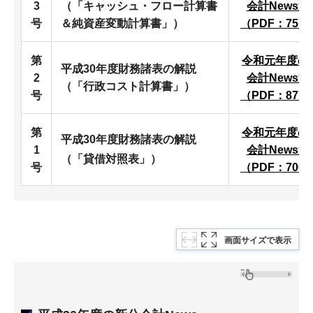
3
（「キャッシュ・フロー計算書
会計News第
号
＆純資産変動計算書」）
（PDF：757
第
令和元年度の
平成30年度財務諸表の解説
2
会計News第
（「行政コスト計算書」）
号
（PDF：877
第
令和元年度の
平成30年度財務諸表の解説
1
会計News第
（「貸借対照表」）
号
（PDF：700
画面サイズで表示