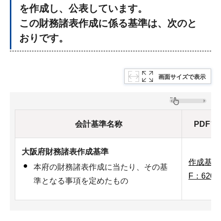
を作成し、公表しています。
この財務諸表作成に係る基準は、次のと
おりです。
画面サイズで表示
会計基準名称
PDFフ
大阪府財務諸表作成基準
作成基準
本府の財務諸表作成に当たり、その基
F：620
準となる事項を定めたもの