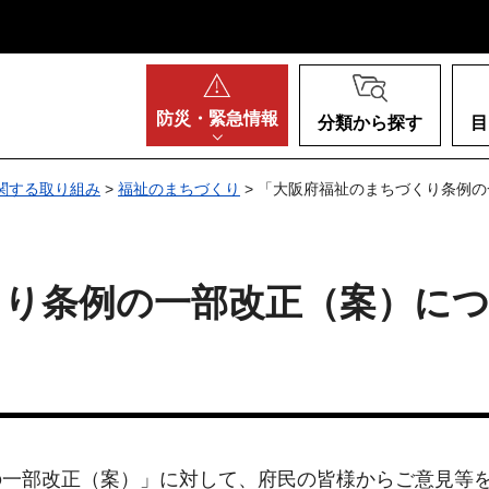
阪府
防災・
緊急情報
分類から探す
目
関する取り組み
>
福祉のまちづくり
> 「大阪府福祉のまちづくり条例
くり条例の一部改正（案）に
て
の一部改正（案）」に対して、府民の皆様からご意見等