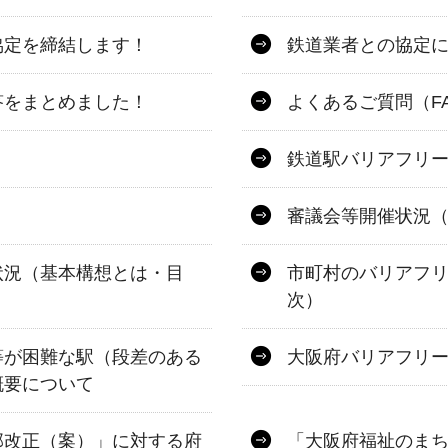
協定を締結します！
鉄道業者との協定
答をまとめました！
よくあるご質問（F
鉄道駅バリアフリ
審議会等開催状況
状況（基本構想とは・目
市町村のバリアフ
次）
等が困難な駅（段差のある
大阪府バリアフリ
概要について
部改正（案）」に対する府
「大阪府福祉のま