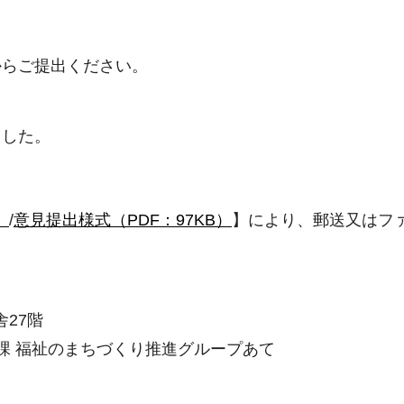
からご提出ください。
ました。
）
/
意見提出様式（PDF：97KB）
】により、郵送又はフ
舎27階
課 福祉のまちづくり推進グループあて