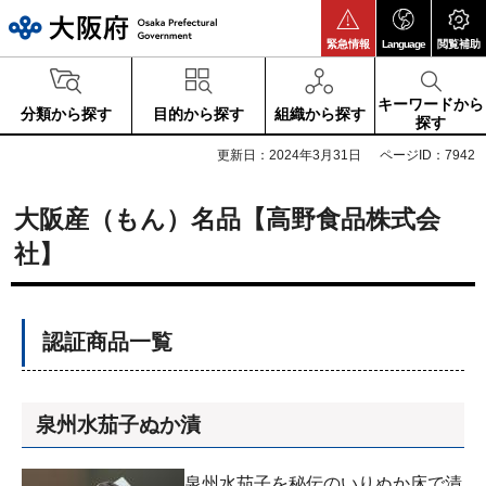
大阪府
緊急情報
Language
閲覧補助
キーワードから
分類から探す
目的から探す
組織から探す
探す
更新日：2024年3月31日
ページID：7942
大阪産（もん）名品【高野食品株式会
社】
認証商品一覧
泉州水茄子ぬか漬
泉州水茄子を秘伝のいりぬか床で漬