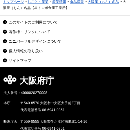
トップページ
>
しごと・産業
>
産業情報
>
食品産業
>
大阪産（もん）名品
> 大
阪産（もん）名品【星トンボ食産工業所】
このサイトのご利用について
著作権・リンクについて
ユニバーサルデザインについて
個人情報の取り扱い
サイトマップ
大阪府庁
法人番号：4000020270008
本庁
〒540-8570 大阪市中央区大手前2丁目
代表電話番号 06-6941-0351
咲洲庁舎
〒559-8555 大阪市住之江区南港北1-14-16
代表電話番号 06-6941-0351