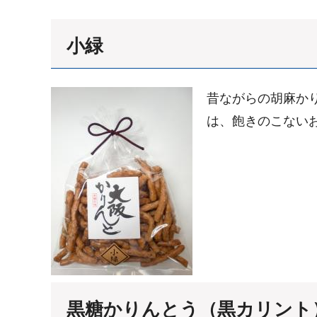
小緑
昔ながらの胡麻か
は、飽きのこない
黒糖かりんとう（黒カリント