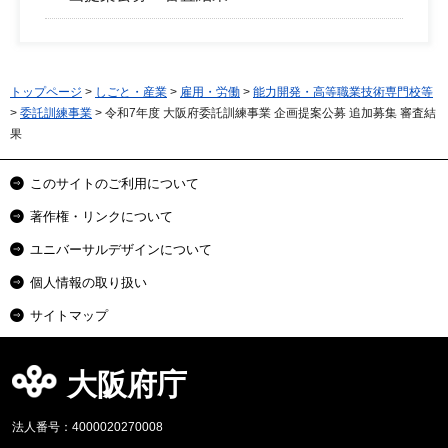
トップページ
>
しごと・産業
>
雇用・労働
>
能力開発・高等職業技術専門校等
>
委託訓練事業
> 令和7年度 大阪府委託訓練事業 企画提案公募 追加募集 審査結
果
このサイトのご利用について
著作権・リンクについて
ユニバーサルデザインについて
個人情報の取り扱い
サイトマップ
大阪府庁
法人番号：4000020270008