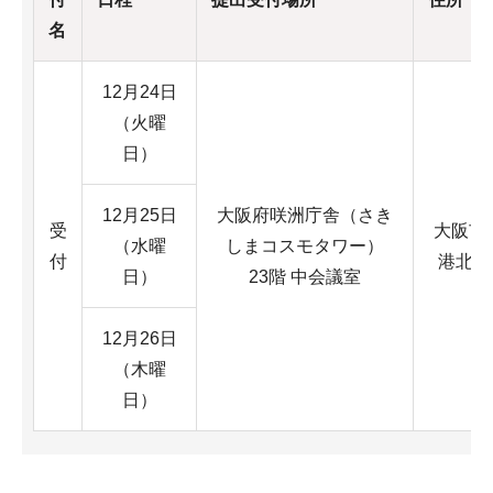
名
12月24日
（火曜
日）
12月25日
大阪府咲洲庁舎（さき
受
大阪市
（水曜
しまコスモタワー）
付
港北一丁
日）
23階 中会議室
12月26日
（木曜
日）