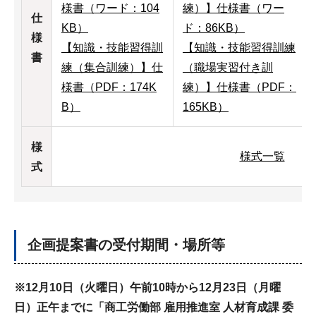
様書（ワード：104
練）】仕様書（ワー
仕
KB）
ド：86KB）
様
【知識・技能習得訓
【知識・技能習得訓練
書
練（集合訓練）】仕
（職場実習付き訓
様書（PDF：174K
練）】仕様書（PDF：
B）
165KB）
様
様式一覧
式
企画提案書の受付期間・場所等
※12月10日（火曜日）午前10時から12月23日（月曜
日）正午までに「商工労働部 雇用推進室 人材育成課 委