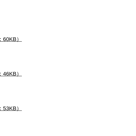
60KB）
46KB）
53KB）