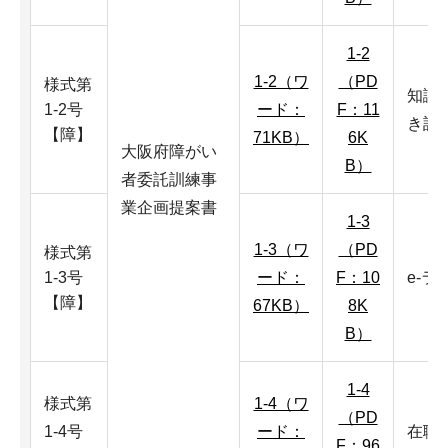
1-2
1-2（ワ
（PD
様式第
知識
1-2号
ード：
F：11
き訓
【障】
71KB）
6K
大阪府障がい
B）
者委託訓練事
業企画提案書
1-3
1-3（ワ
（PD
様式第
1-3号
ード：
F：10
e-ラ
【障】
67KB）
8K
B）
1-4
様式第
1-4（ワ
（PD
1-4号
ード：
在職
F：96