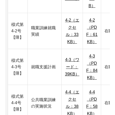
B）
4-2（エ
4-2
様式第
クセ
（PD
職業訓練就職
4-2号
在職
実績
ル：33
F：61
【障】
KB）
KB）
4-3
4-3（ワ
様式第
（PD
4-3号
就職支援計画
ード：
在職
F：84
【障】
39KB）
KB）
4-4（エ
4-4
様式第
クセ
（PD
公共職業訓練
4-4号
在職
の実施状況
ル：38
F：58
【障】
KB）
KB）