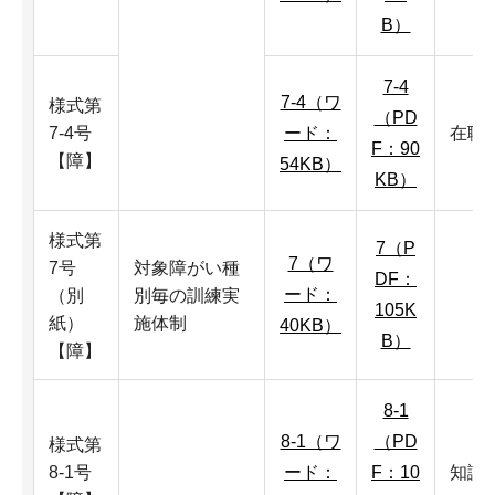
B）
7-4
7-4（ワ
様式第
（PD
7-4号
ード：
在職
F：90
【障】
54KB）
KB）
様式第
7（P
7（ワ
7号
対象障がい種
DF：
ード：
（別
別毎の訓練実
105K
紙）
施体制
40KB）
B）
【障】
8-1
8-1（ワ
（PD
様式第
8-1号
ード：
F：10
知識