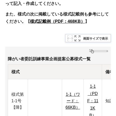
って記入・作成してください。
また、様式の次に掲載している様式記載例も参考にして
ください。【
様式記載例（PDF：468KB）
】
画面サイズで表示
障がい者委託訓練事業企画提案公募様式一覧
様式
備考
1-1
（PD
様式第
1-1（ワ
1-1号
ード：
F：11
知識
【障】
66KB）
1K
B）