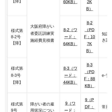
【障】
60KB）
2K
B）
8-2
大阪府障がい
8-2（ワ
（PD
様式第
者委託訓練実
知識
8-2号
ード：
F：10
き訓
施経費見積書
【障】
64KB）
7K
B）
8-3
様式第
8-3（ワ
（PD
8-3号
ード：
e-ラ
F：88
【障】
44KB）
KB）
9（P
9（ワ
様式第
障がい者の雇
DF：
常用
9号
用状況につい
ード：