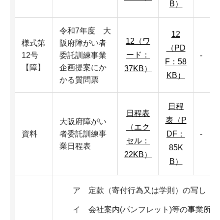
B）
令和7年度 大
12
12（ワ
様式第
阪府障がい者
（PD
ード：
12号
委託訓練事業
-
F：58
【障】
企画提案にか
37KB）
KB）
かる質問票
日程
日程表
表（P
大阪府障がい
（エク
資料
者委託訓練事
DF：
-
セル：
業日程表
85K
22KB）
B）
ア 定款（寄付行為又は学則）の写し（
イ 会社案内(パンフレット)等の事業所