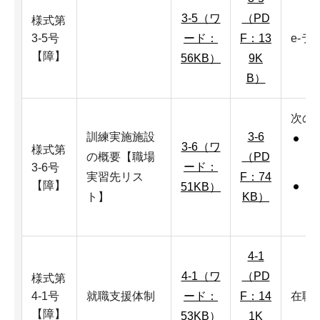
3-5（ワ
（PD
様式第
3-5号
ード：
F：13
e-
【障】
56KB）
9K
B）
次の
訓練実施施設
3-6
知
3-6（ワ
様式第
の概要【職場
（PD
の
ード：
3-6号
実習先リス
F：74
【障】
51KB）
知
ト】
KB）
付
4-1
4-1（ワ
（PD
様式第
4-1号
就職支援体制
ード：
F：14
在職
【障】
53KB）
1K