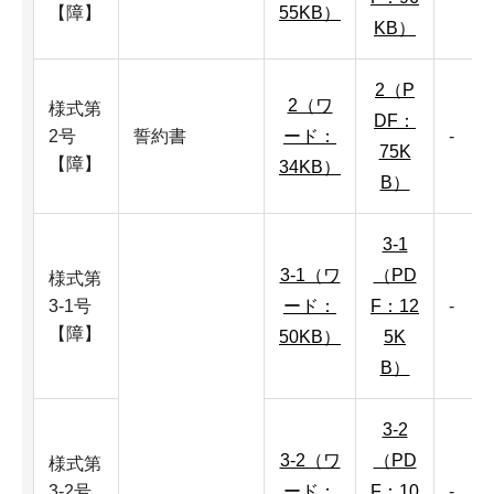
【障】
55KB）
KB）
2（P
2（ワ
様式第
DF：
2号
誓約書
ード：
-
75K
【障】
34KB）
B）
3-1
3-1（ワ
（PD
様式第
3-1号
ード：
F：12
-
【障】
50KB）
5K
B）
3-2
3-2（ワ
（PD
様式第
3-2号
ード：
F：10
-