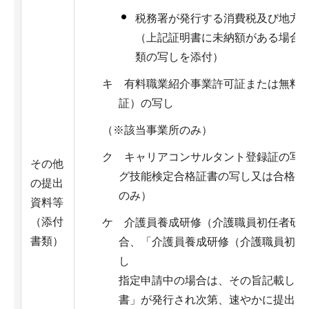
税務署が発行する消費税及び地方
（上記証明書に未納額がある場合
類の写しを添付）
キ 有料職業紹介事業許可証または無料
証）の写し
（※該当事業所のみ）
ク キャリアコンサルタント登録証の写
その他
グ技能検定合格証書の写し又は合格通
の提出
のみ）
資料等
（添付
ケ 介護員養成研修（介護職員初任者研
書類）
合、「介護員養成研修（介護職員初任
し
指定申請中の場合は、その旨記載した
書」が発行され次第、速やかに提出。