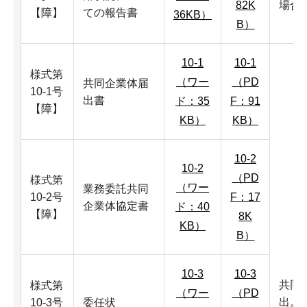
82K
場合
【障】
ての報告書
36KB）
B）
10-1
10-1
様式第
（ワー
（PD
共同企業体届
10-1号
出書
ド：35
F：91
【障】
KB）
KB）
10-2
10-2
（PD
様式第
（ワー
業務委託共同
10-2号
F：17
企業体協定書
ド：40
【障】
8K
KB）
B）
10-3
10-3
共同
様式第
（ワー
（PD
出。
10-3号
委任状