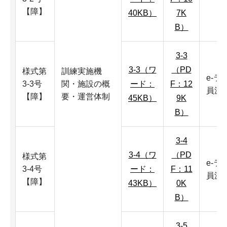
【障】
40KB）
7K
B）
3-3
3-3（ワ
（PD
様式第
訓練実施機
e-
3-3号
関・施設の概
ード：
F：12
員派
【障】
要・運営体制
45KB）
9K
B）
3-4
3-4（ワ
（PD
様式第
e-
3-4号
ード：
F：11
員派
【障】
43KB）
0K
B）
3-5