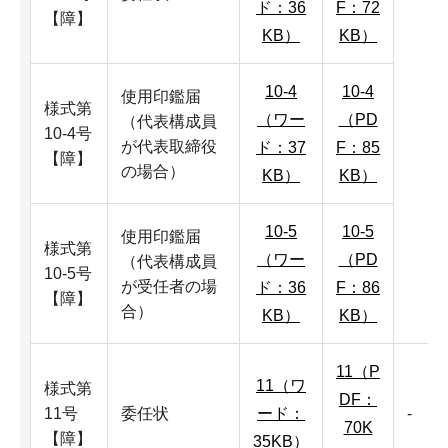
ド：36
F：72
【障】
KB）
KB）
10-4
10-4
使用印鑑届
様式第
（ワー
（PD
（代表構成員
10-4号
が代表取締役
ド：37
F：85
【障】
の場合）
KB）
KB）
10-5
10-5
使用印鑑届
様式第
（ワー
（PD
（代表構成員
10-5号
が受任者の場
ド：36
F：86
【障】
合）
KB）
KB）
11（P
11（ワ
様式第
DF：
11号
委任状
ード：
-
70K
【障】
35KB）