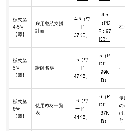
4-5
4-5（ワ
様式第
（PD
雇用継続支援
4-5号
ード：
在職
計画
F：97
【障】
37KB）
KB）
5（P
5（ワ
様式第
DF：
5号
講師名簿
ード：
-
99K
【障】
47KB）
B）
6（P
使用
6（ワ
様式第
DF：
使用教材一覧
の名
6号
ード：
表
は、
87K
【障】
44KB）
と
B）