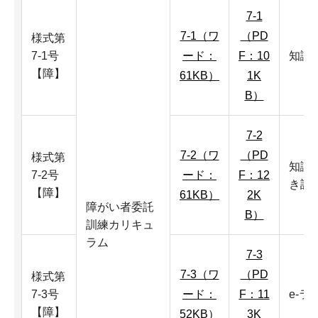
7-1
7-1（ワ
（PD
様式第
7-1号
ード：
F：10
知識
【障】
61KB）
1K
B）
7-2
7-2（ワ
（PD
様式第
知識
7-2号
ード：
F：12
き訓
【障】
61KB）
2K
障がい者委託
B）
訓練カリキュ
ラム
7-3
7-3（ワ
（PD
様式第
7-3号
ード：
F：11
e-ラ
【障】
52KB）
3K