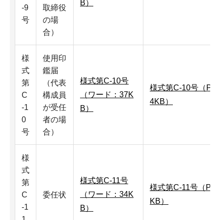
B）
-9
取締役
号
の場
合）
様
使用印
式
鑑届
様式第C-10号
第
（代表
様式第C-10号（PD
（ワード：37K
C
構成員
4KB）
-1
が受任
B）
0
者の場
号
合）
様
式
様式第C-11号
第
様式第C-11号（PD
（ワード：34K
C
委任状
KB）
-1
B）
1