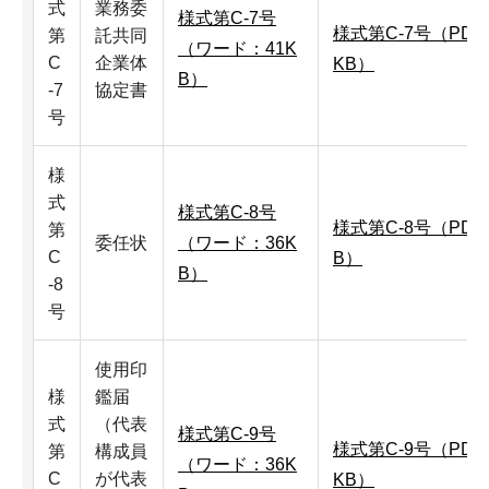
式
業務委
様式第C-7号
様式第C-7号（PDF
第
託共同
（ワード：41K
C
企業体
KB）
B）
-7
協定書
号
様
式
様式第C-8号
様式第C-8号（PDF
第
委任状
（ワード：36K
C
B）
B）
-8
号
使用印
様
鑑届
式
（代表
様式第C-9号
様式第C-9号（PDF
第
構成員
（ワード：36K
C
が代表
KB）