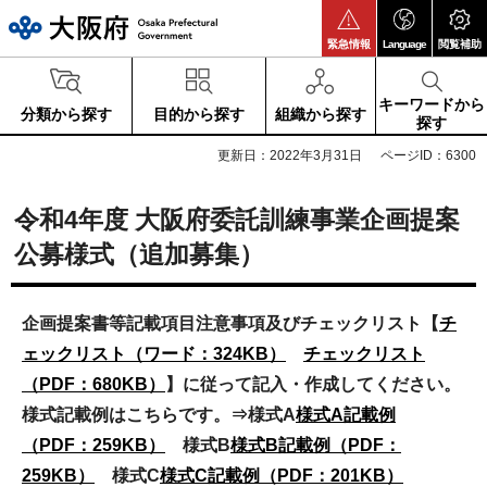
大阪府
緊急情報
Language
閲覧補助
キーワードから
分類から探す
目的から探す
組織から探す
探す
更新日：2022年3月31日
ページID：6300
令和4年度 大阪府委託訓練事業企画提案
公募様式（追加募集）
企画提案書等記載項目注意事項及びチェックリスト【
チ
ェックリスト（ワード：324KB）
チェックリスト
（PDF：680KB）
】に従って記入・作成してください。
様式記載例はこちらです。⇒様式A
様式A記載例
（PDF：259KB）
様式B
様式B記載例（PDF：
259KB）
様式C
様式C記載例（PDF：201KB）