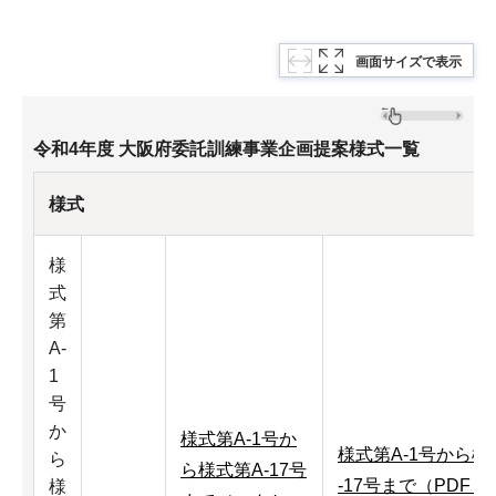
画面サイズで表示
令和4年度 大阪府委託訓練事業企画提案様式一覧
様式
様
式
第
A-
1
号
か
様式第A-1号か
様式第A-1号から様
ら
ら様式第A-17号
-17号まで（PDF：1
様