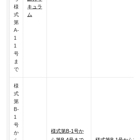
様
キュラ
式
ム
第
A-
1
1
号
ま
で
様
式
第
B-
1
号
様式第B-1号か
か
ら第B-4号まで
様式第B-1号から第B