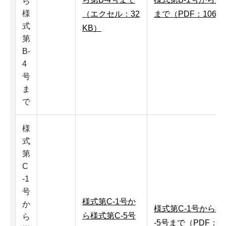
ら
様
（エクセル：32
まで（PDF：106K
式
KB）
第
B-
4
号
ま
で
様
式
第
C
-1
号
様式第C-1号か
か
様式第C-1号から様
ら様式第C-5号
ら
-5号まで（PDF：17