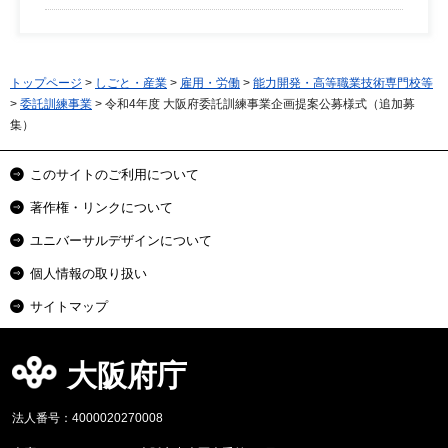
トップページ
>
しごと・産業
>
雇用・労働
>
能力開発・高等職業技術専門校等
>
委託訓練事業
> 令和4年度 大阪府委託訓練事業企画提案公募様式（追加募
集）
このサイトのご利用について
著作権・リンクについて
ユニバーサルデザインについて
個人情報の取り扱い
サイトマップ
大阪府庁
法人番号：4000020270008