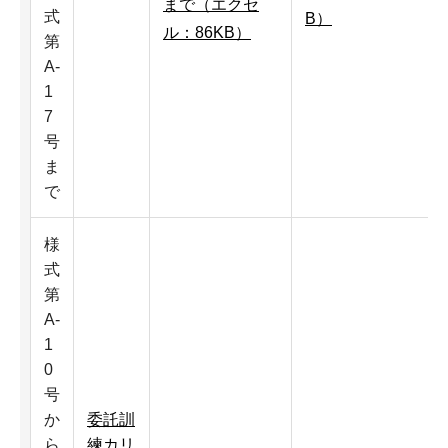
まで（エクセ
式
B）
ル：86KB）
第
A-
1
7
号
ま
で
様
式
第
A-
1
0
号
か
委託訓
ら
練カリ