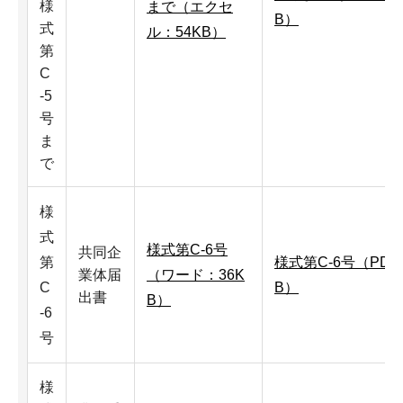
様
まで（エクセ
B）
式
ル：54KB）
第
C
-5
号
ま
で
様
式
様式第C-6号
共同企
第
様式第C-6号（PDF
業体届
（ワード：36K
C
B）
出書
B）
-6
号
様