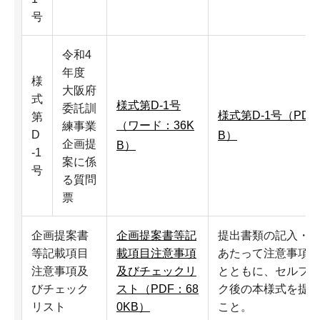
号
令和4
年度
様
大阪府
式
様式第D-1号
委託訓
様式第D-1号（PDF
第
（ワード：36K
練事業
D
B）
企画提
B）
-1
案に係
号
る質問
票
企画提案書
企画提案書等記
提出書類の記入・
等記載項目
載項目注意事項
あたって注意事項
注意事項及
及びチェックリ
とともに、セルフ
びチェック
スト（PDF：68
ク後の本様式を提
リスト
0KB）
こと。