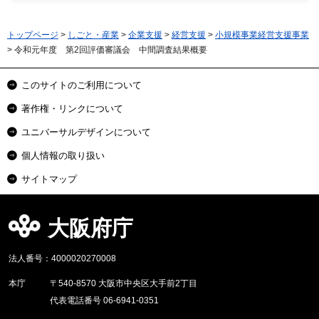
トップページ
>
しごと・産業
>
企業支援
>
経営支援
>
小規模事業経営支援事業
> 令和元年度 第2回評価審議会 中間調査結果概要
このサイトのご利用について
著作権・リンクについて
ユニバーサルデザインについて
個人情報の取り扱い
サイトマップ
大阪府庁
法人番号：4000020270008
本庁
〒540-8570 大阪市中央区大手前2丁目
代表電話番号 06-6941-0351