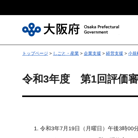
大
トップページ
>
しごと・産業
>
企業支援
>
経営支援
>
小規
令和3年度 第1回評価
令和3年7月19日（月曜日）午後3時00