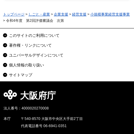
トップページ
>
しごと・産業
>
企業支援
>
経営支援
>
小規模事業経営支援事業
> 令和4年度 第2回評価審議会 次第
このサイトのご利用について
著作権・リンクについて
ユニバーサルデザインについて
個人情報の取り扱い
サイトマップ
大阪府庁
法人番号：4000020270008
本庁
〒540-8570 大阪市中央区大手前2丁目
代表電話番号 06-6941-0351